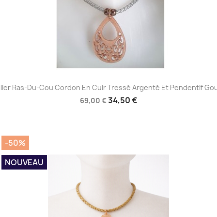
Aperçu rapide

lier Ras-Du-Cou Cordon En Cuir Tressé Argenté Et Pendentif Go
34,50 €
69,00 €
-50%
NOUVEAU