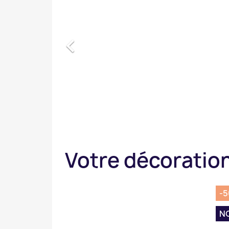

Votre décoration
-
N