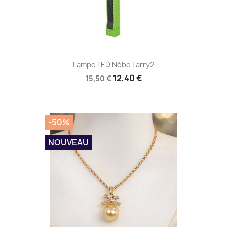
Aperçu rapide

Lampe LED Nébo Larry2
12,40 €
15,50 €
-50%
NOUVEAU