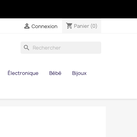
shopping_cart

Panier
(0)
Connexion
search
Électronique
Bébé
Bijoux