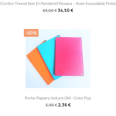
Aperçu rapide

n Cordon Tressé Noir Et Pendentif Rosace – Acier Inoxydable Finiti
34,50 €
69,00 €
-60%
Aperçu rapide

Porte-Papiers Voiture GM - Color Pop
2,36 €
5,90 €