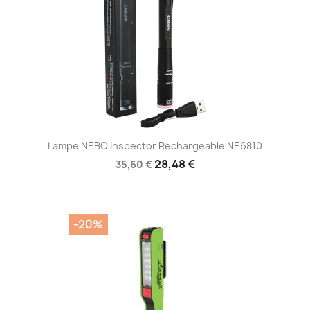
Aperçu rapide

Lampe NEBO Inspector Rechargeable NE6810
28,48 €
35,60 €
-20%