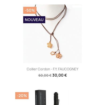
-50%
NOUVEAU
Aperçu rapide

Collier Cordon - F.Y. FAUCOGNEY
30,00 €
60,00 €
-20%