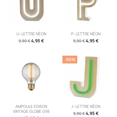
Aperçu rapide
Aperçu rapide


U- LETTRE NÉON
P- LETTRE NÉON
4,95 €
4,95 €
9,90 €
9,90 €
-50%
Aperçu rapide
Aperçu rapide


AMPOULE EDISON
J- LETTRE NÉON
VINTAGE GLOBE G95
4,95 €
9,90 €