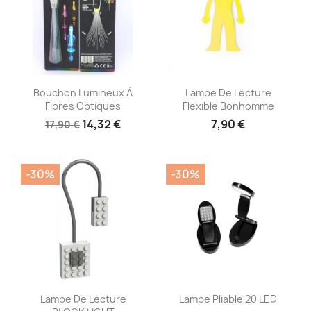
Aperçu rapide
Aperçu rapide


Bouchon Lumineux À
Lampe De Lecture
Fibres Optiques
Flexible Bonhomme
14,32 €
7,90 €
17,90 €
-30%
-30%
Aperçu rapide
Aperçu rapide


Lampe De Lecture
Lampe Pliable 20 LED