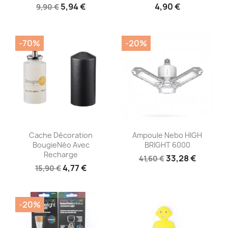
5,94 €
4,90 €
9,90 €
-70%
-20%
Aperçu rapide
Aperçu rapide


Cache Décoration
Ampoule Nebo HIGH
BougieNéo Avec
BRIGHT 6000
Recharge
33,28 €
41,60 €
4,77 €
15,90 €
-20%