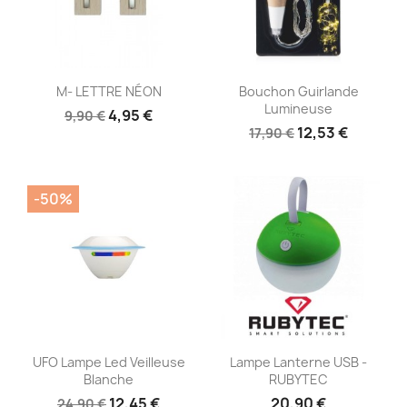
Aperçu rapide
Aperçu rapide


M- LETTRE NÉON
Bouchon Guirlande
Lumineuse
4,95 €
9,90 €
12,53 €
17,90 €
-50%
Aperçu rapide
Aperçu rapide


UFO Lampe Led Veilleuse
Lampe Lanterne USB -
Blanche
RUBYTEC
12,45 €
20,90 €
24,90 €