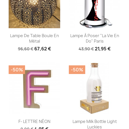
Aperçu rapide
Aperçu rapide


Lampe De Table Boule En
Lampe À Poser "La Vie En
Métal
Do" Paris
67,62 €
21,95 €
96,60 €
43,90 €
-50%
-50%
Aperçu rapide
Aperçu rapide


F- LETTRE NÉON
Lampe Milk Bottle Light
Luckies
4,95 €