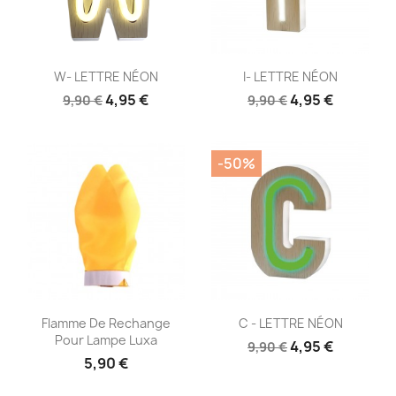
Aperçu rapide
Aperçu rapide


W- LETTRE NÉON
I- LETTRE NÉON
4,95 €
4,95 €
9,90 €
9,90 €
-50%
Aperçu rapide
Aperçu rapide


Flamme De Rechange
C - LETTRE NÉON
Pour Lampe Luxa
4,95 €
9,90 €
5,90 €