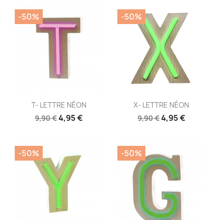
-50%
-50%
Aperçu rapide
Aperçu rapide


T- LETTRE NÉON
X- LETTRE NÉON
4,95 €
4,95 €
9,90 €
9,90 €
-50%
-50%