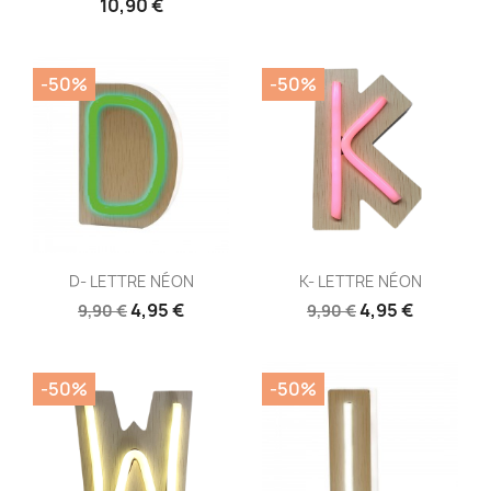
10,90 €
-50%
-50%
Aperçu rapide
Aperçu rapide


D- LETTRE NÉON
K- LETTRE NÉON
4,95 €
4,95 €
9,90 €
9,90 €
-50%
-50%