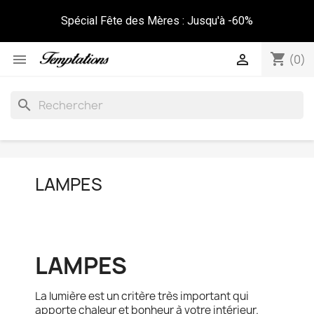
Spécial Fête des Mères : Jusqu'à -60%
shopping_cart


(0)
search
LAMPES
LAMPES
La lumière est un critère très important qui
apporte chaleur et bonheur à votre intérieur.