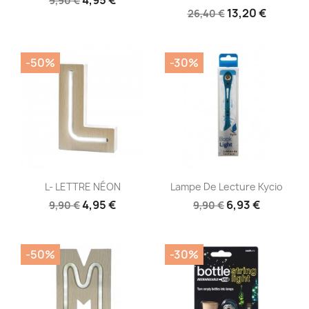
9,90 €
13,20 €
26,40 €
-50%
-30%
Aperçu rapide
Aperçu rapide


L- LETTRE NÉON
Lampe De Lecture Kycio
4,95 €
6,93 €
9,90 €
9,90 €
-50%
-30%