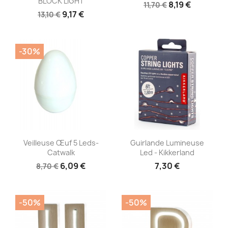
BLOCK LIGHT
8,19 €
11,70 €
9,17 €
13,10 €
-30%
Aperçu rapide
Aperçu rapide


Veilleuse Œuf 5 Leds-
Guirlande Lumineuse
Catwalk
Led - Kikkerland
6,09 €
7,30 €
8,70 €
-50%
-50%