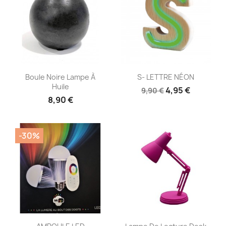
Aperçu rapide
Aperçu rapide


Boule Noire Lampe À
S- LETTRE NÉON
Huile
4,95 €
9,90 €
8,90 €
-30%
Aperçu rapide
Aperçu rapide

