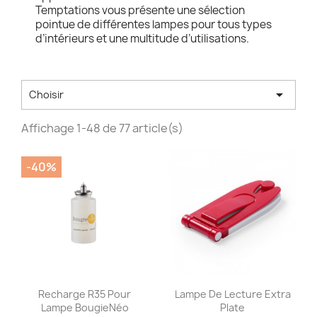
Temptations vous présente une sélection
pointue de différentes lampes pour tous types
d’intérieurs et une multitude d’utilisations.

Choisir
Affichage 1-48 de 77 article(s)
-40%
Aperçu rapide
Aperçu rapide


Recharge R35 Pour
Lampe De Lecture Extra
Lampe BougieNéo
Plate