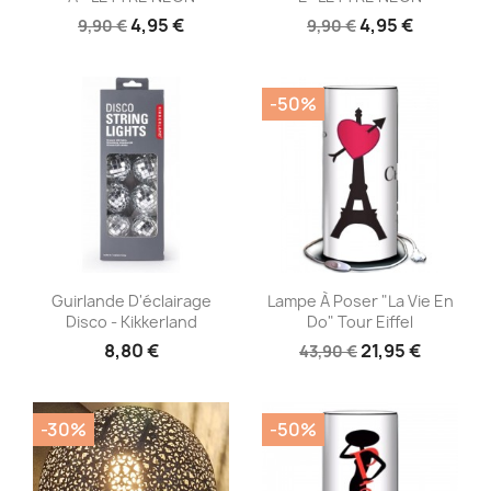
4,95 €
4,95 €
9,90 €
9,90 €
-50%
Aperçu rapide
Aperçu rapide


Guirlande D'éclairage
Lampe À Poser "La Vie En
Disco - Kikkerland
Do" Tour Eiffel
8,80 €
21,95 €
43,90 €
-30%
-50%