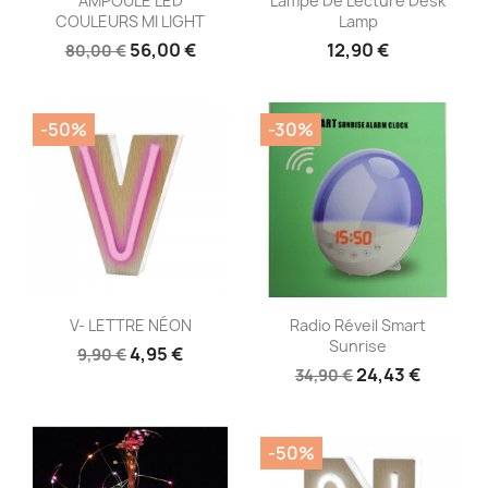
AMPOULE LED
Lampe De Lecture Desk
COULEURS MI LIGHT
Lamp
56,00 €
12,90 €
80,00 €
-50%
-30%
Aperçu rapide
Aperçu rapide


V- LETTRE NÉON
Radio Réveil Smart
Sunrise
4,95 €
9,90 €
24,43 €
34,90 €
-50%