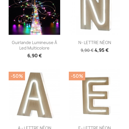
Aperçu rapide
Aperçu rapide


Guirlande Lumineuse À
N- LETTRE NÉON
Led Multicolore
4,95 €
9,90 €
6,90 €
-50%
-50%
Aperçu rapide
Aperçu rapide


A - LETTRE NÉON
E- LETTRE NÉON