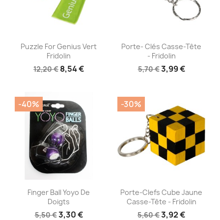
Aperçu rapide
Aperçu rapide


Puzzle For Genius Vert
Porte- Clés Casse-Tête
Fridolin
- Fridolin
8,54 €
3,99 €
12,20 €
5,70 €
-40%
-30%
Aperçu rapide
Aperçu rapide


Finger Ball Yoyo De
Porte-Clefs Cube Jaune
Doigts
Casse-Tête - Fridolin
3,30 €
3,92 €
5,50 €
5,60 €