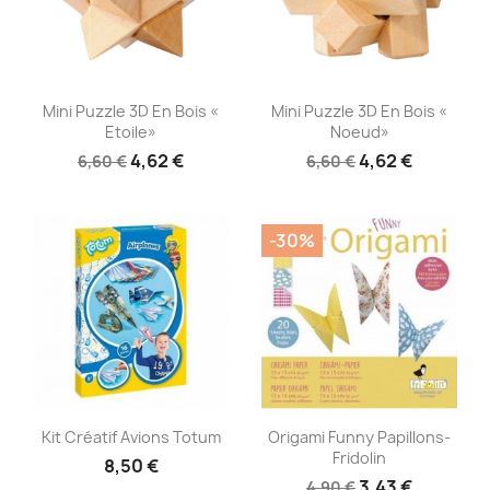
Aperçu rapide
Aperçu rapide


Mini Puzzle 3D En Bois «
Mini Puzzle 3D En Bois «
Etoile»
Noeud»
4,62 €
4,62 €
6,60 €
6,60 €
-30%
Aperçu rapide
Aperçu rapide


Kit Créatif Avions Totum
Origami Funny Papillons-
Fridolin
8,50 €
3,43 €
4,90 €