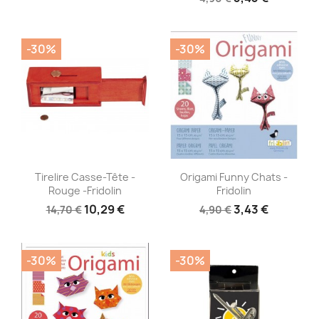
-30%
-30%
Aperçu rapide
Aperçu rapide


Tirelire Casse-Tête -
Origami Funny Chats -
Rouge -Fridolin
Fridolin
10,29 €
3,43 €
14,70 €
4,90 €
-30%
-30%