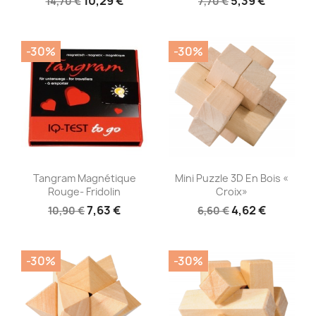
10,29 €
5,39 €
14,70 €
7,70 €
-30%
-30%
Aperçu rapide
Aperçu rapide


Tangram Magnétique
Mini Puzzle 3D En Bois «
Rouge- Fridolin
Croix»
7,63 €
4,62 €
10,90 €
6,60 €
-30%
-30%