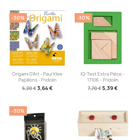
-30%
-30%
Aperçu rapide
Aperçu rapide


Origami D'Art - Paul Klee
IQ-Test Extra Pièce -
Papillons - Fridolin
17106 – Fridolin
3,64 €
5,39 €
5,20 €
7,70 €
-30%