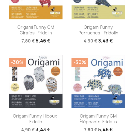
Aperçu rapide
Aperçu rapide


Origami Funny GM
Origami Funny
Girafes- Fridolin
Perruches - Fridolin
5,46 €
3,43 €
7,80 €
4,90 €
-30%
-30%
Aperçu rapide
Aperçu rapide


Origami Funny Hiboux-
Origami Funny GM
Fidolin
Éléphants-Fridolin
3,43 €
5,46 €
4,90 €
7,80 €