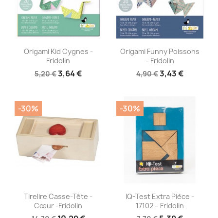
Aperçu rapide
Aperçu rapide


Origami Kid Cygnes -
Origami Funny Poissons
Fridolin
- Fridolin
3,64 €
3,43 €
5,20 €
4,90 €
-30%
-30%
Aperçu rapide
Aperçu rapide


Tirelire Casse-Tête -
IQ-Test Extra Pièce -
Cœur -Fridolin
17102 – Fridolin