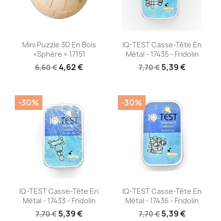
Aperçu rapide
Aperçu rapide


Mini Puzzle 3D En Bois
IQ-TEST Casse-Tête En
«Sphère » 17151
Métal - 17435 - Fridolin
4,62 €
5,39 €
6,60 €
7,70 €
-30%
-30%
Aperçu rapide
Aperçu rapide


IQ-TEST Casse-Tête En
IQ-TEST Casse-Tête En
Métal - 17433 - Fridolin
Métal - 17436 - Fridolin
5,39 €
5,39 €
7,70 €
7,70 €