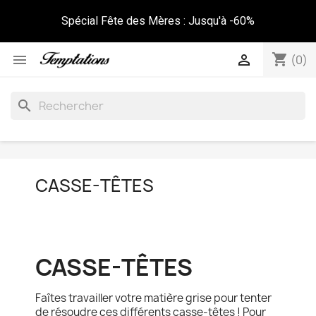
Spécial Fête des Mères : Jusqu'à -60%
shopping_cart


(0)
search
CASSE-TÊTES
CASSE-TÊTES
Faîtes travailler votre matière grise pour tenter
de résoudre ces différents casse-têtes ! Pour