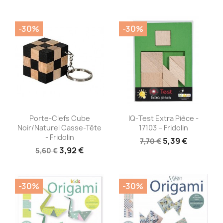
-30%
-30%
Aperçu rapide
Aperçu rapide


Porte-Clefs Cube
IQ-Test Extra Pièce -
Noir/naturel Casse-Tête
17103 – Fridolin
- Fridolin
5,39 €
7,70 €
3,92 €
5,60 €
-30%
-30%