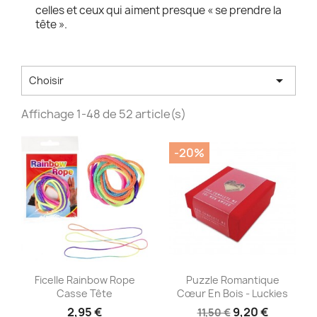
celles et ceux qui aiment presque « se prendre la
tête ».

Choisir
Affichage 1-48 de 52 article(s)
-20%
Aperçu rapide
Aperçu rapide


Ficelle Rainbow Rope
Puzzle Romantique
Casse Tête
Cœur En Bois - Luckies
2,95 €
9,20 €
11,50 €