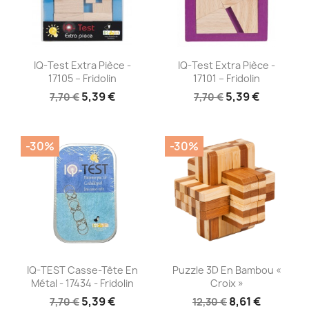
Aperçu rapide
Aperçu rapide


IQ-Test Extra Pièce -
IQ-Test Extra Pièce -
17105 – Fridolin
17101 – Fridolin
5,39 €
5,39 €
7,70 €
7,70 €
-30%
-30%
Aperçu rapide
Aperçu rapide


IQ-TEST Casse-Tête En
Puzzle 3D En Bambou «
Métal - 17434 - Fridolin
Croix »
5,39 €
8,61 €
7,70 €
12,30 €