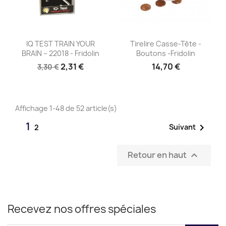
Aperçu rapide
Aperçu rapide


IQ TEST TRAIN YOUR
Tirelire Casse-Tête -
BRAIN – 22018 - Fridolin
Boutons -Fridolin
2,31 €
14,70 €
3,30 €
Affichage 1-48 de 52 article(s)
1

Suivant
2
Retour en haut

Recevez nos offres spéciales