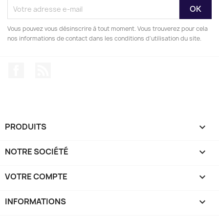
Vous pouvez vous désinscrire à tout moment. Vous trouverez pour cela
nos informations de contact dans les conditions d'utilisation du site.
Facebook
Rss
PRODUITS

NOTRE SOCIÉTÉ

VOTRE COMPTE

INFORMATIONS
keyboard_arrow_down