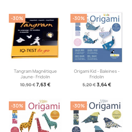
-30%
-30%
Aperçu rapide
Aperçu rapide


Tangram Magnétique
Origami Kid - Baleines -
Jaune- Fridolin
Fridolin
7,63 €
3,64 €
10,90 €
5,20 €
-30%
-30%