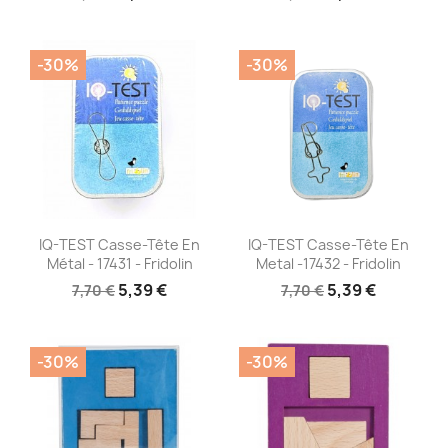
-30%
-30%
Aperçu rapide
Aperçu rapide


IQ-TEST Casse-Tête En
IQ-TEST Casse-Tête En
Métal - 17431 - Fridolin
Metal -17432 - Fridolin
5,39 €
5,39 €
7,70 €
7,70 €
-30%
-30%