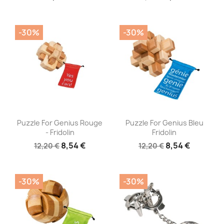
-30%
-30%
Aperçu rapide
Aperçu rapide


Puzzle For Genius Rouge
Puzzle For Genius Bleu
- Fridolin
Fridolin
8,54 €
8,54 €
12,20 €
12,20 €
-30%
-30%