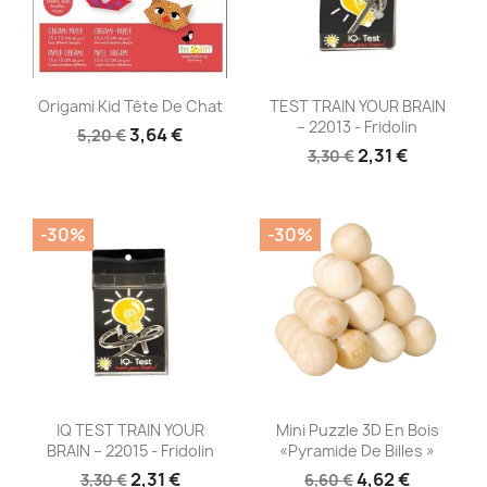
Aperçu rapide
Aperçu rapide


Origami Kid Tête De Chat
TEST TRAIN YOUR BRAIN
– 22013 - Fridolin
3,64 €
5,20 €
2,31 €
3,30 €
-30%
-30%
Aperçu rapide
Aperçu rapide


IQ TEST TRAIN YOUR
Mini Puzzle 3D En Bois
BRAIN – 22015 - Fridolin
«pyramide De Billes »
2,31 €
4,62 €
3,30 €
6,60 €