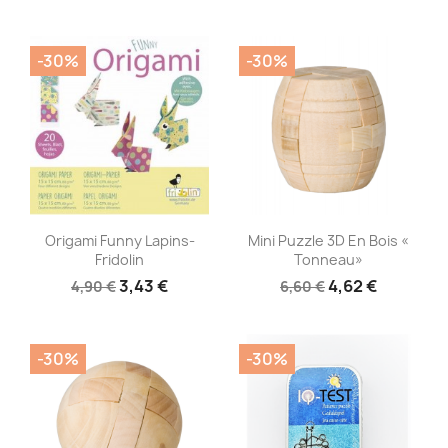
-30%
-30%
Aperçu rapide
Aperçu rapide


Origami Funny Lapins-
Mini Puzzle 3D En Bois «
Fridolin
Tonneau»
3,43 €
4,62 €
4,90 €
6,60 €
-30%
-30%