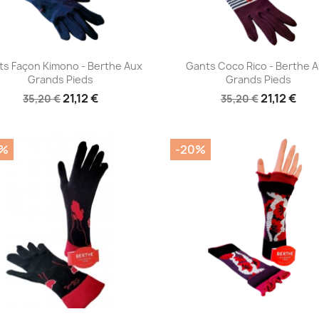
Aperçu rapide
Aperçu rapide


ts Façon Kimono - Berthe Aux
Gants Coco Rico - Berthe 
Grands Pieds
Grands Pieds
21,12 €
21,12 €
35,20 €
35,20 €
0%
-20%