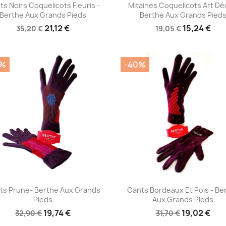
Aperçu rapide
Aperçu rapide


ts Noirs Coquelicots Fleuris -
Mitaines Coquelicots Art Dé
Berthe Aux Grands Pieds
Berthe Aux Grands Pied
21,12 €
15,24 €
35,20 €
19,05 €
0%
-40%
Aperçu rapide
Aperçu rapide


ts Prune- Berthe Aux Grands
Gants Bordeaux Et Pois - Be
Pieds
Aux Grands Pieds
19,74 €
19,02 €
32,90 €
31,70 €