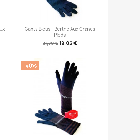
Aperçu rapide

Aux
Gants Bleus - Berthe Aux Grands
Pieds
19,02 €
31,70 €
-40%