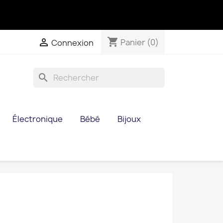
shopping_cart

Panier
(0)
Connexion
search
Électronique
Bébé
Bijoux