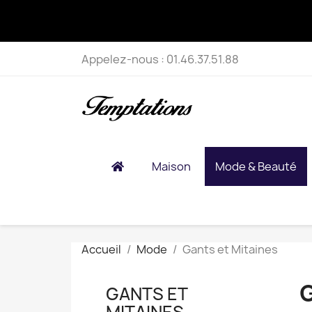
Appelez-nous :
01.46.37.51.88
Maison
Mode & Beauté
Accueil
Mode
Gants et Mitaines
GANTS ET