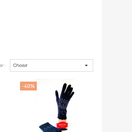

ar :
Choisir
-40%