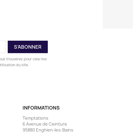
ous trouverez pour cela nos
ilisation du site.
INFORMATIONS
Temptations
6 Avenue de Ceinture
95880 Enghien-les-Bains