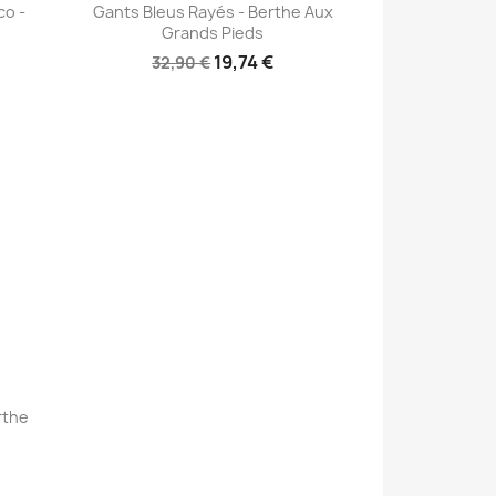
Aperçu rapide

co -
Gants Bleus Rayés - Berthe Aux
s
Grands Pieds
19,74 €
32,90 €
rthe