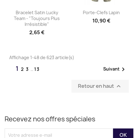
Aperçu rapide
Aperçu rapide


Bracelet Satin Lucky
Porte-Clefs Lapin
Team - "Toujours Plus
10,90 €
Irrésistible"
2,65 €
Affichage 1-48 de 623 article(s)
1

Suivant
2
3
…
13
Retour en haut

Recevez nos offres spéciales