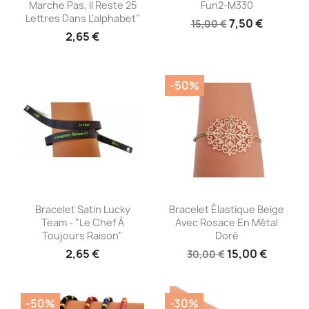
Marche Pas, Il Reste 25
Fun2-M330
Lettres Dans L'alphabet"
7,50 €
15,00 €
2,65 €
-50%
Aperçu rapide
Aperçu rapide


Bracelet Satin Lucky
Bracelet Élastique Beige
Team - "le Chef À
Avec Rosace En Métal
Toujours Raison"
Doré
2,65 €
15,00 €
30,00 €
-50%
-30%