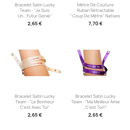
Aperçu rapide
Aperçu rapide


Bracelet Satin Lucky
Mètre De Couture
Team - "Je Suis
Ruban Rétractable
Un...futur Genie"
"Coup De Mètre" Natives
2,65 €
7,70 €
Aperçu rapide
Aperçu rapide


Bracelet Satin Lucky
Bracelet Satin Lucky
Team - "Le Bonheur
Team - "Ma Meilleur Amie
C'est Avec Toi"
, C'est Toi!!"
2,65 €
2,65 €