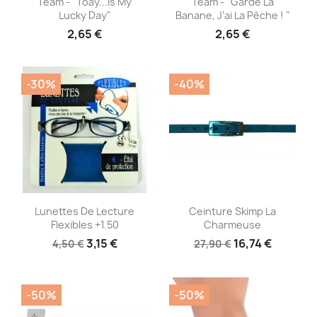
Team - "Toay...is My
Team - "Garde La
Lucky Day"
Banane, J’ai La Pêche ! "
2,65 €
2,65 €
-30%
-40%
Aperçu rapide
Aperçu rapide


Lunettes De Lecture
Ceinture Skimp La
Flexibles +1.50
Charmeuse
3,15 €
16,74 €
4,50 €
27,90 €
-50%
-50%