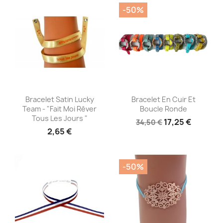
-50%
Aperçu rapide
Aperçu rapide


Bracelet Satin Lucky
Bracelet En Cuir Et
Team - "Fait Moi Rêver
Boucle Ronde
Tous Les Jours "
17,25 €
34,50 €
2,65 €
-50%