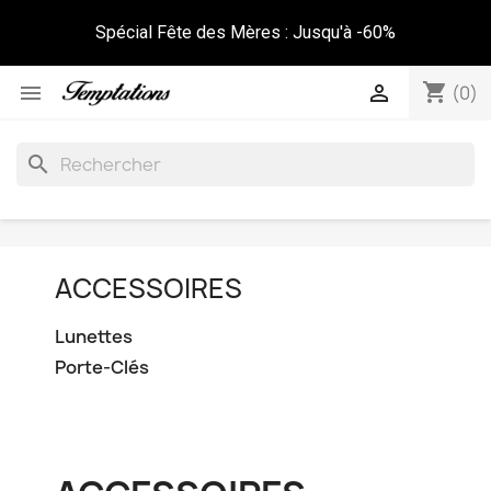
Spécial Fête des Mères : Jusqu'à -60%
shopping_cart


(0)
search
ACCESSOIRES
Lunettes
Porte-Clés