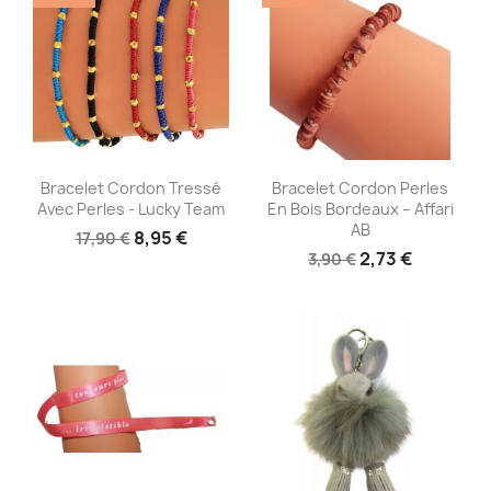
Aperçu rapide
Aperçu rapide


Bracelet Cordon Tressé
Bracelet Cordon Perles
Avec Perles - Lucky Team
En Bois Bordeaux – Affari
AB
8,95 €
17,90 €
2,73 €
3,90 €