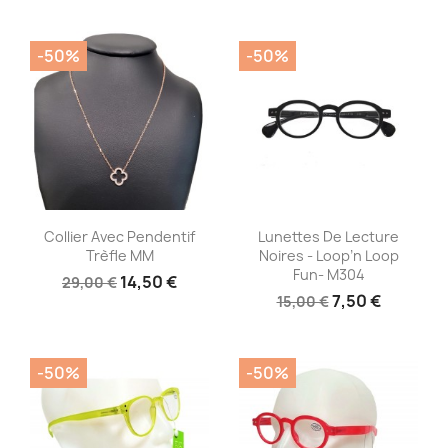
-50%
-50%
Aperçu rapide
Aperçu rapide


Collier Avec Pendentif
Lunettes De Lecture
Trèfle MM
Noires - Loop’n Loop
Fun- M304
14,50 €
29,00 €
7,50 €
15,00 €
-50%
-50%