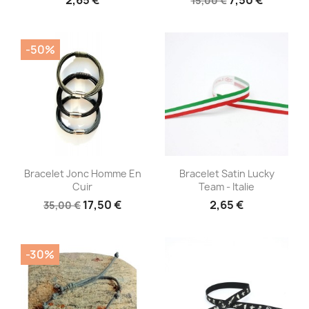
15,00 €
-50%
Aperçu rapide
Aperçu rapide


Bracelet Jonc Homme En
Bracelet Satin Lucky
Cuir
Team - Italie
17,50 €
2,65 €
35,00 €
-30%