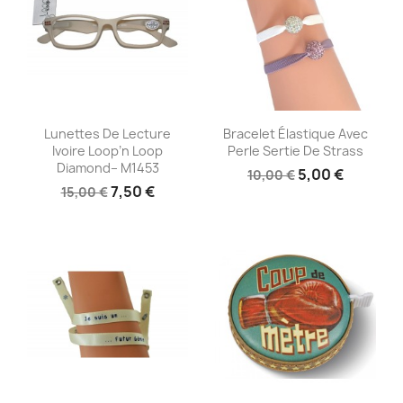
Aperçu rapide
Aperçu rapide


Lunettes De Lecture
Bracelet Élastique Avec
Ivoire Loop’n Loop
Perle Sertie De Strass
Diamond– M1453
5,00 €
10,00 €
7,50 €
15,00 €