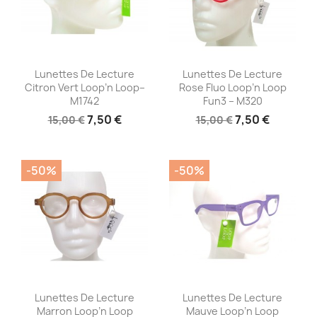
Aperçu rapide
Aperçu rapide


Lunettes De Lecture
Lunettes De Lecture
Citron Vert Loop’n Loop–
Rose Fluo Loop’n Loop
M1742
Fun3 – M320
7,50 €
7,50 €
15,00 €
15,00 €
-50%
-50%
Aperçu rapide
Aperçu rapide


Lunettes De Lecture
Lunettes De Lecture
Marron Loop’n Loop
Mauve Loop’n Loop