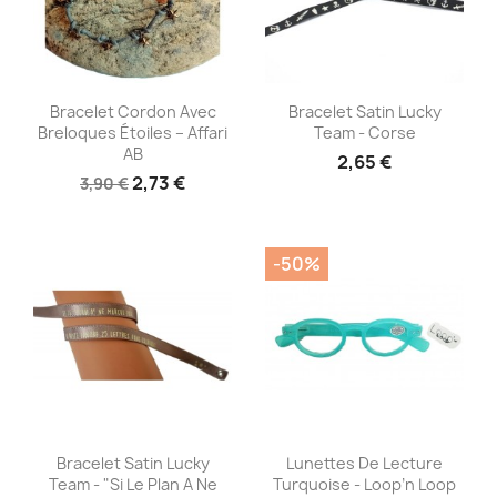
Aperçu rapide
Aperçu rapide


Bracelet Cordon Avec
Bracelet Satin Lucky
Breloques Étoiles – Affari
Team - Corse
AB
2,65 €
2,73 €
3,90 €
-50%
Aperçu rapide
Aperçu rapide


Bracelet Satin Lucky
Lunettes De Lecture
Team - "Si Le Plan A Ne
Turquoise - Loop’n Loop