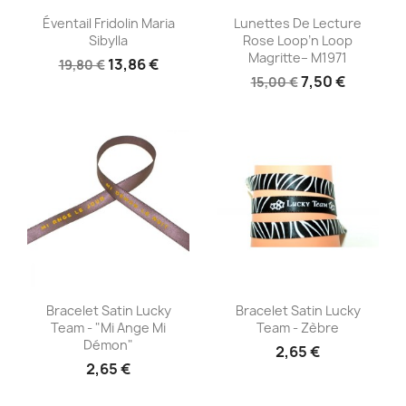
Aperçu rapide
Aperçu rapide


Éventail Fridolin Maria
Lunettes De Lecture
Sibylla
Rose Loop’n Loop
Magritte– M1971
13,86 €
19,80 €
7,50 €
15,00 €
Aperçu rapide
Aperçu rapide


Bracelet Satin Lucky
Bracelet Satin Lucky
Team - "Mi Ange Mi
Team - Zèbre
Démon"
2,65 €
2,65 €