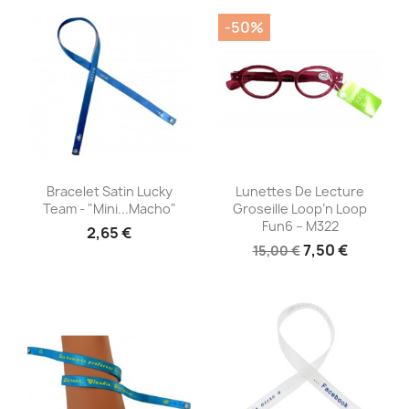
-50%
Aperçu rapide
Aperçu rapide


Bracelet Satin Lucky
Lunettes De Lecture
Team - "Mini...Macho"
Groseille Loop’n Loop
Fun6 – M322
2,65 €
7,50 €
15,00 €