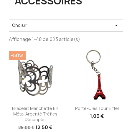
ACCESSOIRES

Choisir
Affichage 1-48 de 623 article(s)
-50%
Aperçu rapide
Aperçu rapide


Bracelet Manchette En
Porte-Clés Tour Eiffel
Métal Argenté Trèfles
1,00 €
Découpés
12,50 €
25,00 €