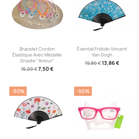
Aperçu rapide
Aperçu rapide


Bracelet Cordon
Éventail Fridolin Vincent
Élastique Avec Médaille
Van Gogh
Gravée "Amour"
13,86 €
19,80 €
7,50 €
15,00 €
-30%
-50%