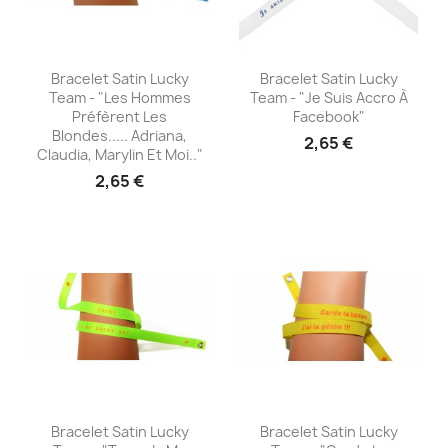
Aperçu rapide
Aperçu rapide


Bracelet Satin Lucky
Bracelet Satin Lucky
Team - "Les Hommes
Team - "je Suis Accro À
Préfèrent Les
Facebook"
Blondes..... Adriana,
2,65 €
Claudia, Marylin Et Moi.."
2,65 €
Aperçu rapide
Aperçu rapide


Bracelet Satin Lucky
Bracelet Satin Lucky