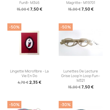
Fun8– M346
Magritte– M19701
7,50 €
7,50 €
15,00 €
15,00 €
-50%
-50%
Aperçu rapide
Aperçu rapide


Lingette Microfibre - La
Lunettes De Lecture
Vie En Do
Grise Loop’n Loop Fun–
M321
2,35 €
4,70 €
7,50 €
15,00 €
-50%
-30%