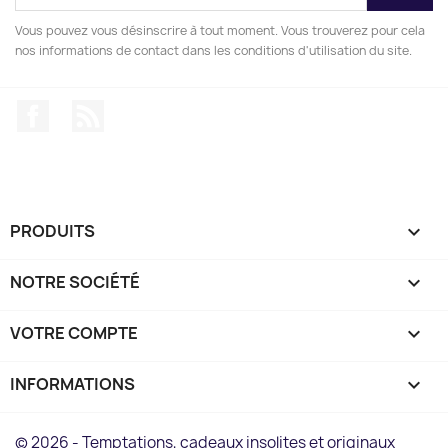
Vous pouvez vous désinscrire à tout moment. Vous trouverez pour cela
nos informations de contact dans les conditions d'utilisation du site.
Facebook
Rss
PRODUITS

NOTRE SOCIÉTÉ

VOTRE COMPTE

INFORMATIONS
keyboard_arrow_down
© 2026 - Temptations, cadeaux insolites et originaux