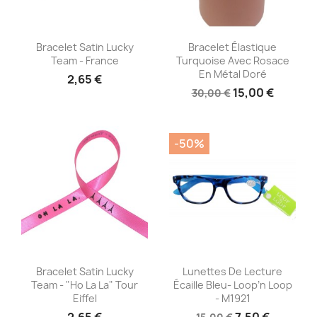
Aperçu rapide
Aperçu rapide


Bracelet Satin Lucky
Bracelet Élastique
Team - France
Turquoise Avec Rosace
En Métal Doré
2,65 €
15,00 €
30,00 €
-50%
Aperçu rapide
Aperçu rapide


Bracelet Satin Lucky
Lunettes De Lecture
Team - "Ho La La" Tour
Écaille Bleu- Loop’n Loop
Eiffel
- M1921
2,65 €
7,50 €