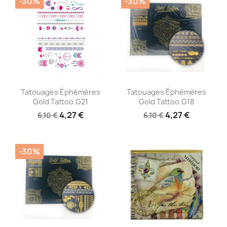
-30%
-30%
Aperçu rapide
Aperçu rapide


Tatouages Éphémères
Tatouages Éphémères
Gold Tattoo.G21
Gold Tattoo.G18
4,27 €
4,27 €
6,10 €
6,10 €
-30%