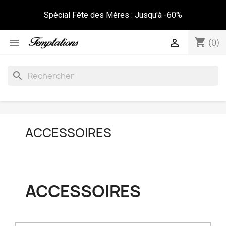
Spécial Fête des Mères : Jusqu'à -60%
shopping_cart


(0)
search
ACCESSOIRES
ACCESSOIRES