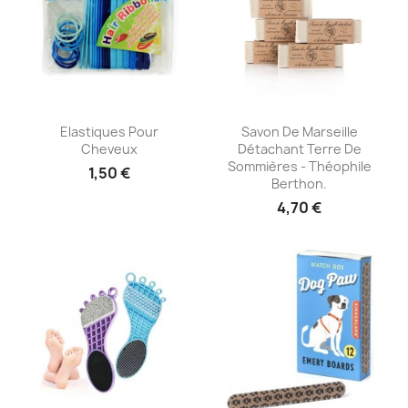
Aperçu rapide
Aperçu rapide


Elastiques Pour
Savon De Marseille
Cheveux
Détachant Terre De
Sommières - Théophile
1,50 €
Berthon.
4,70 €