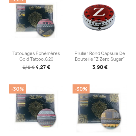
Aperçu rapide
Aperçu rapide


Tatouages Éphémères
Pilulier Rond Capsule De
Gold Tattoo.G20
Bouteille "Z Zero Sugar"
4,27 €
3,90 €
6,10 €
-30%
-30%