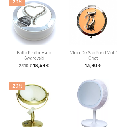
-20%
Aperçu rapide
Aperçu rapide


Boite Pilulier Avec
Miroir De Sac Rond Motif
Swarovski
Chat
18,48 €
13,80 €
23,10 €
-20%