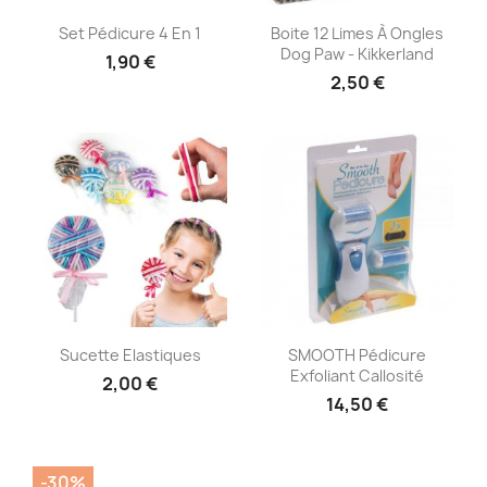
Aperçu rapide
Aperçu rapide


Set Pédicure 4 En 1
Boite 12 Limes À Ongles
Dog Paw - Kikkerland
1,90 €
2,50 €
Aperçu rapide
Aperçu rapide


Sucette Elastiques
SMOOTH Pédicure
Exfoliant Callosité
2,00 €
14,50 €
-30%