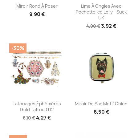
Aperçu rapide
Aperçu rapide


Miroir Rond À Poser
Lime À Ongles Avec
Pochette Ice Lolly - Suck
9,90 €
UK
3,92 €
4,90 €
-30%
Aperçu rapide
Aperçu rapide


Tatouages Éphémères
Miroir De Sac Motif Chien
Gold Tattoo.G12
6,50 €
4,27 €
6,10 €