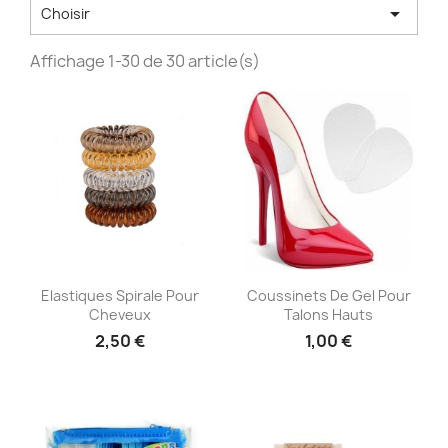

Choisir
Affichage 1-30 de 30 article(s)
Aperçu rapide
Aperçu rapide


Elastiques Spirale Pour
Coussinets De Gel Pour
Cheveux
Talons Hauts
2,50 €
1,00 €