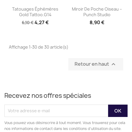
Aperçu rapide
Aperçu rapide


Tatouages Éphémères
Miroir De Poche Oiseau –
Gold Tattoo.G14
Punch Studio
4,27 €
8,90 €
6,10 €
Affichage 1-30 de 30 article(s)
Retour en haut

Recevez nos offres spéciales
Vous pouvez vous désinscrire à tout moment. Vous trouverez pour cela
nos informations de contact dans les conditions d'utilisation du site.