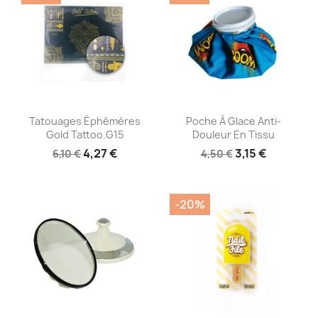
Aperçu rapide
Aperçu rapide


Tatouages Éphémères
Poche À Glace Anti-
Gold Tattoo.G15
Douleur En Tissu
4,27 €
3,15 €
6,10 €
4,50 €
-20%