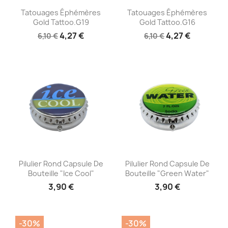
Aperçu rapide
Aperçu rapide


Tatouages Éphémères
Tatouages Éphémères
Gold Tattoo.G19
Gold Tattoo.G16
4,27 €
4,27 €
6,10 €
6,10 €
Aperçu rapide
Aperçu rapide


Pilulier Rond Capsule De
Pilulier Rond Capsule De
Bouteille "Ice Cool"
Bouteille "Green Water"
3,90 €
3,90 €
-30%
-30%