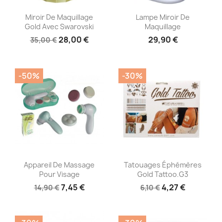
Aperçu rapide
Aperçu rapide


Miroir De Maquillage
Lampe Miroir De
Gold Avec Swarovski
Maquillage
28,00 €
29,90 €
35,00 €
-50%
-30%
Aperçu rapide
Aperçu rapide


Appareil De Massage
Tatouages Éphémères
Pour Visage
Gold Tattoo.G3
7,45 €
4,27 €
14,90 €
6,10 €