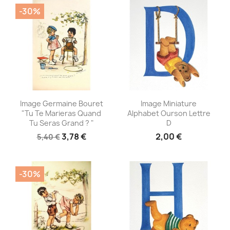
-30%
Aperçu rapide
Aperçu rapide


Image Germaine Bouret
Image Miniature
"Tu Te Marieras Quand
Alphabet Ourson Lettre
Tu Seras Grand ? "
D
3,78 €
2,00 €
5,40 €
-30%