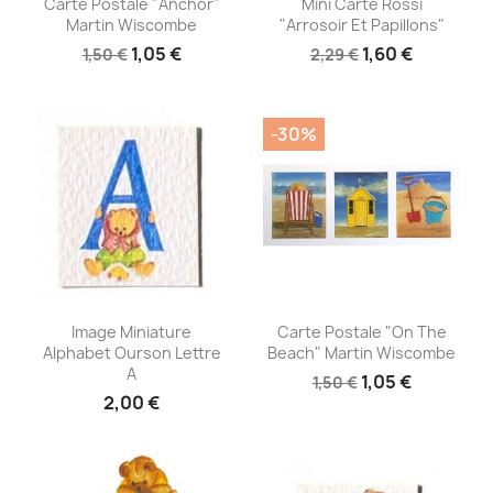


Carte Postale "Anchor"
Mini Carte Rossi
Martin Wiscombe
"Arrosoir Et Papillons"
1,05 €
1,60 €
1,50 €
2,29 €
-30%
Aperçu rapide
Aperçu rapide


Image Miniature
Carte Postale "On The
Alphabet Ourson Lettre
Beach" Martin Wiscombe
A
1,05 €
1,50 €
2,00 €