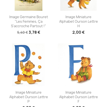
Aperçu rapide
Aperçu rapide


Image Germaine Bouret
Image Miniature
"Les Femmes, Ça
Alphabet Ourson Lettre
S'accroche Partout !"
H
3,78 €
2,00 €
5,40 €
Aperçu rapide
Aperçu rapide


Image Miniature
Image Miniature
Alphabet Ourson Lettre
Alphabet Ourson Lettre
P
F