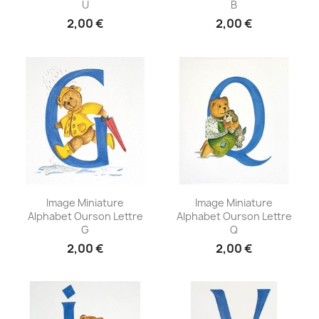
U
B
2,00 €
2,00 €
Aperçu rapide
Aperçu rapide


Image Miniature
Image Miniature
Alphabet Ourson Lettre
Alphabet Ourson Lettre
G
Q
2,00 €
2,00 €