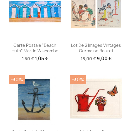
Aperçu rapide
Aperçu rapide


Carte Postale "Beach
Lot De 2 Images Vintages
Huts" Martin Wiscombe
Germaine Bouret
1,05 €
9,00 €
1,50 €
18,00 €
-30%
-30%
Aperçu rapide
Aperçu rapide