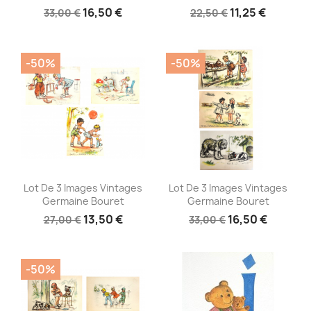
16,50 €
11,25 €
33,00 €
22,50 €
-50%
-50%
Aperçu rapide
Aperçu rapide


Lot De 3 Images Vintages
Lot De 3 Images Vintages
Germaine Bouret
Germaine Bouret
13,50 €
16,50 €
27,00 €
33,00 €
-50%