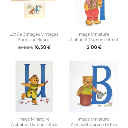
Aperçu rapide
Aperçu rapide


Lot De 3 Images Vintages
Image Miniature
Germaine Bouret
Alphabet Ourson Lettre I
16,50 €
2,00 €
33,00 €
Aperçu rapide
Aperçu rapide


Image Miniature
Image Miniature
Alphabet Ourson Lettre
Alphabet Ourson Lettre