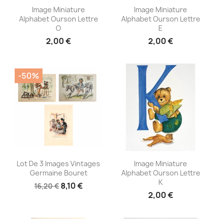
Aperçu rapide
Aperçu rapide


Image Miniature
Image Miniature
Alphabet Ourson Lettre
Alphabet Ourson Lettre
O
E
2,00 €
2,00 €
-50%
Aperçu rapide
Aperçu rapide


Lot De 3 Images Vintages
Image Miniature
Germaine Bouret
Alphabet Ourson Lettre
K
8,10 €
16,20 €
2,00 €