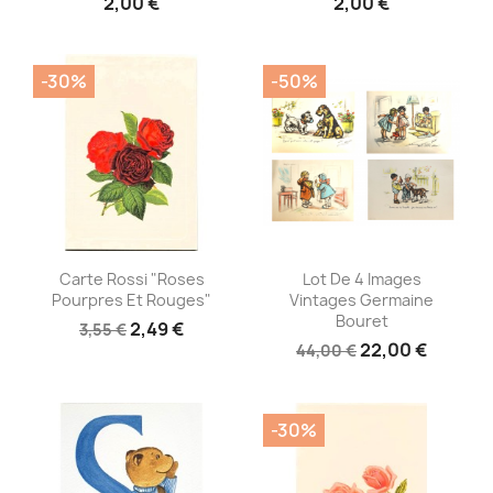
2,00 €
2,00 €
-30%
-50%
Aperçu rapide
Aperçu rapide


Carte Rossi "Roses
Lot De 4 Images
Pourpres Et Rouges"
Vintages Germaine
Bouret
2,49 €
3,55 €
22,00 €
44,00 €
-30%