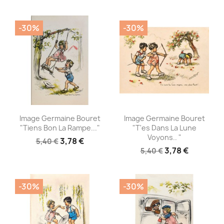
-30%
-30%
Aperçu rapide
Aperçu rapide


Image Germaine Bouret
Image Germaine Bouret
"Tiens Bon La Rampe..."
"T'es Dans La Lune
Voyons.. "
3,78 €
5,40 €
3,78 €
5,40 €
-30%
-30%