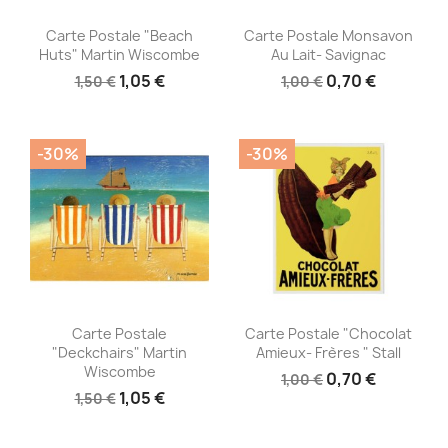
Aperçu rapide
Aperçu rapide


Carte Postale "Beach
Carte Postale Monsavon
Huts" Martin Wiscombe
Au Lait- Savignac
1,05 €
0,70 €
1,50 €
1,00 €
-30%
-30%
Aperçu rapide
Aperçu rapide


Carte Postale
Carte Postale "Chocolat
"Deckchairs" Martin
Amieux- Frères " Stall
Wiscombe
0,70 €
1,00 €
1,05 €
1,50 €