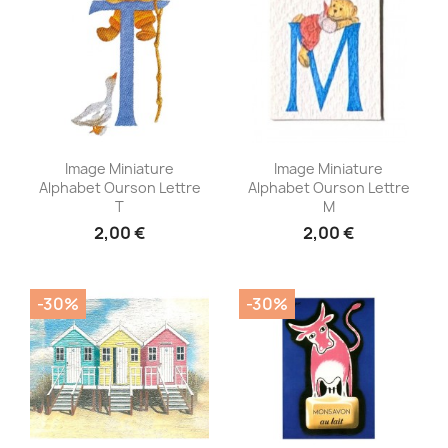
Aperçu rapide
Aperçu rapide


Image Miniature
Image Miniature
Alphabet Ourson Lettre
Alphabet Ourson Lettre
T
M
2,00 €
2,00 €
-30%
-30%