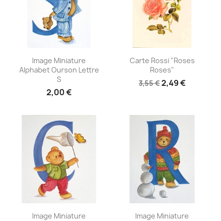
Aperçu rapide
Aperçu rapide


Image Miniature
Carte Rossi "Roses
Alphabet Ourson Lettre
Roses"
S
2,49 €
3,55 €
2,00 €
Aperçu rapide
Aperçu rapide


Image Miniature
Image Miniature