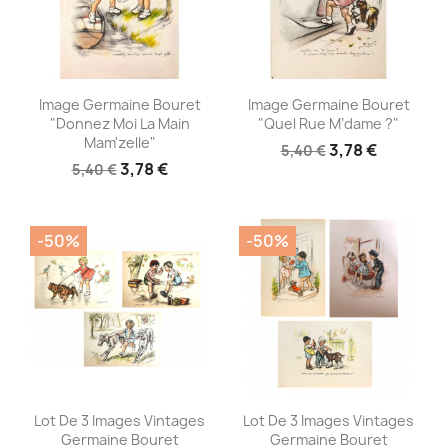
Aperçu rapide
Aperçu rapide


Image Germaine Bouret
Image Germaine Bouret
"Donnez Moi La Main
"Quel Rue M’dame ?"
Mam'zelle"
3,78 €
5,40 €
3,78 €
5,40 €
-50%
-50%
Aperçu rapide
Aperçu rapide


Lot De 3 Images Vintages
Lot De 3 Images Vintages
Germaine Bouret
Germaine Bouret