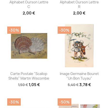
Alphabet Ourson Lettre
Alphabet Ourson Lettre
C
R
2,00 €
2,00 €
-30%
-30%
Aperçu rapide
Aperçu rapide


Carte Postale "Scallop
Image Germaine Bouret
Shells" Martin Wiscombe
"Un Bon Tuyau"
1,05 €
3,78 €
1,50 €
5,40 €
-30%
-50%