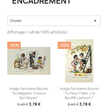
ENCADREMENT

Choisir
Affichage 1-48 de 1005 article(s)
-30%
-30%
Aperçu rapide
Aperçu rapide


Image Germaine Bouret
Image Germaine Bouret
"Au Magasin, Chacun
"Tu Peux Y Aller, J'ai
Son Rayon"
Bouffé L'asticot !"
3,78 €
3,78 €
5,40 €
5,40 €