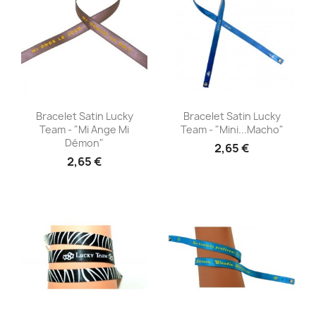
Aperçu rapide
Aperçu rapide


Bracelet Satin Lucky
Bracelet Satin Lucky
Team - "Mi Ange Mi
Team - "Mini...Macho"
Démon"
2,65 €
2,65 €