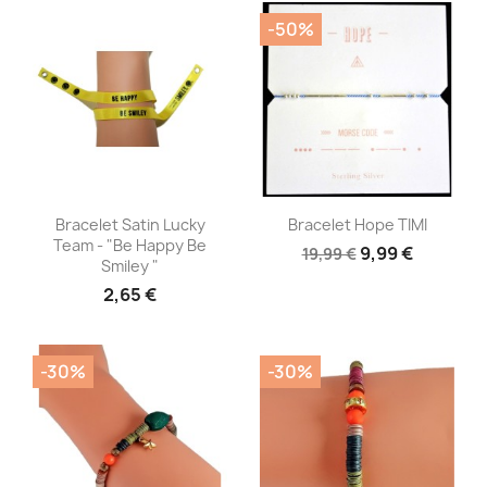
-50%
Aperçu rapide
Aperçu rapide


Bracelet Satin Lucky
Bracelet Hope TIMI
Team - "Be Happy Be
9,99 €
19,99 €
Smiley "
2,65 €
-30%
-30%