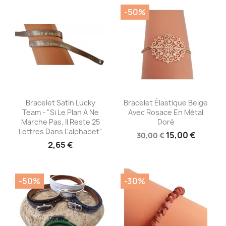
-50%
Aperçu rapide
Aperçu rapide


Bracelet Satin Lucky
Bracelet Élastique Beige
Team - "Si Le Plan A Ne
Avec Rosace En Métal
Marche Pas, Il Reste 25
Doré
Lettres Dans L'alphabet"
15,00 €
30,00 €
2,65 €
-50%
-30%