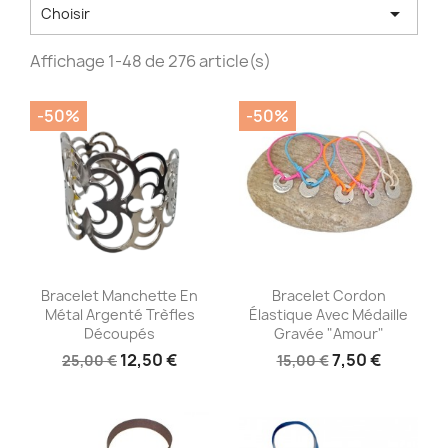

Choisir
Affichage 1-48 de 276 article(s)
-50%
-50%
Aperçu rapide
Aperçu rapide


Bracelet Manchette En
Bracelet Cordon
Métal Argenté Trèfles
Élastique Avec Médaille
Découpés
Gravée "Amour"
12,50 €
7,50 €
25,00 €
15,00 €