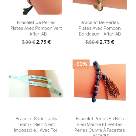
Aperçu rapide
Aperçu rapide


Bracelet De Perles
Bracelet De Perles
Plates Avec Pompon Vert
Plates Avec Pompon
– Affari AB
Bordeaux – Affari AB
2,73 €
2,73 €
3,90 €
3,90 €
-30%
Aperçu rapide
Aperçu rapide


Bracelet Satin Lucky
Bracelet Perles En Bois
Team - "Rien N'est
Bleu Marine Et Petites
Impossible...avec Toi"
Perles Cuivre À Facettes
- AFFARI B