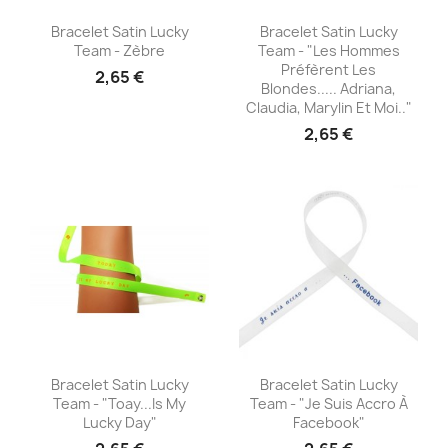
Aperçu rapide
Aperçu rapide


Bracelet Satin Lucky
Bracelet Satin Lucky
Team - Zèbre
Team - "Les Hommes
Préfèrent Les
2,65 €
Blondes..... Adriana,
Claudia, Marylin Et Moi.."
2,65 €
Aperçu rapide
Aperçu rapide


Bracelet Satin Lucky
Bracelet Satin Lucky
Team - "Toay...is My
Team - "je Suis Accro À
Lucky Day"
Facebook"