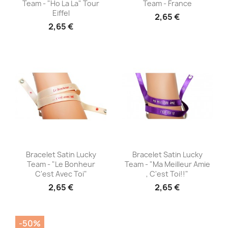
Team - "Ho La La" Tour
Team - France
Eiffel
2,65 €
2,65 €
Aperçu rapide
Aperçu rapide


Bracelet Satin Lucky
Bracelet Satin Lucky
Team - "Le Bonheur
Team - "Ma Meilleur Amie
C'est Avec Toi"
, C'est Toi!!"
2,65 €
2,65 €
-50%