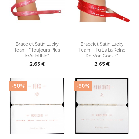
Aperçu rapide
Aperçu rapide


Bracelet Satin Lucky
Bracelet Satin Lucky
Team - "Toujours Plus
Team - "Tu Es La Reine
Irrésistible"
De Mon Coeur"
2,65 €
2,65 €
-50%
-50%