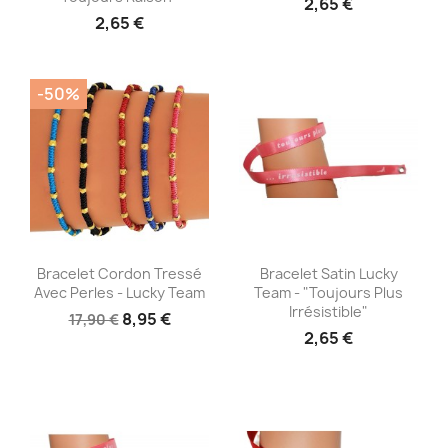
2,65 €
2,65 €
-50%
Aperçu rapide
Aperçu rapide


Bracelet Cordon Tressé
Bracelet Satin Lucky
Avec Perles - Lucky Team
Team - "Toujours Plus
Irrésistible"
8,95 €
17,90 €
2,65 €