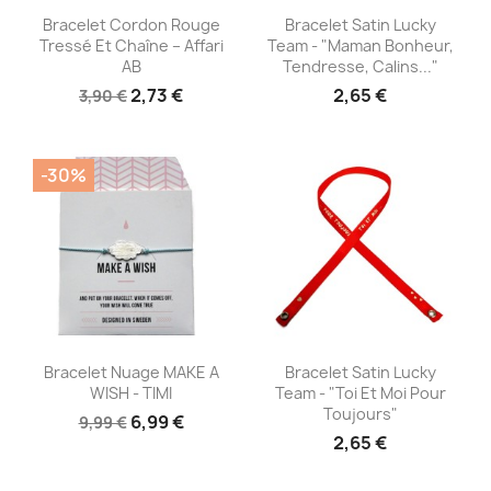
Aperçu rapide
Aperçu rapide


Bracelet Cordon Rouge
Bracelet Satin Lucky
Tressé Et Chaîne – Affari
Team - "Maman Bonheur,
AB
Tendresse, Calins..."
2,73 €
2,65 €
3,90 €
-30%
Aperçu rapide
Aperçu rapide


Bracelet Nuage MAKE A
Bracelet Satin Lucky
WISH - TIMI
Team - "Toi Et Moi Pour
Toujours"
6,99 €
9,99 €
2,65 €