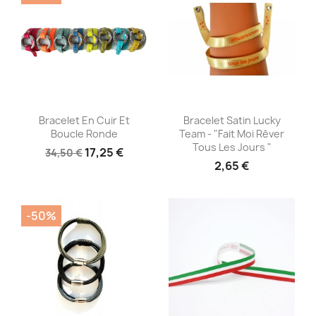
Aperçu rapide
Aperçu rapide


Bracelet En Cuir Et
Bracelet Satin Lucky
Boucle Ronde
Team - "Fait Moi Rêver
Tous Les Jours "
17,25 €
34,50 €
2,65 €
-50%