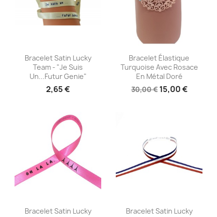
Aperçu rapide
Aperçu rapide


Bracelet Satin Lucky
Bracelet Élastique
Team - "Je Suis
Turquoise Avec Rosace
Un...futur Genie"
En Métal Doré
2,65 €
15,00 €
30,00 €
Aperçu rapide
Aperçu rapide


Bracelet Satin Lucky
Bracelet Satin Lucky