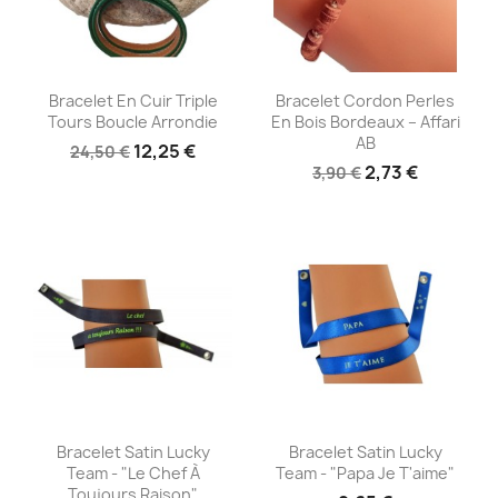
Aperçu rapide
Aperçu rapide


Bracelet En Cuir Triple
Bracelet Cordon Perles
Tours Boucle Arrondie
En Bois Bordeaux – Affari
AB
12,25 €
24,50 €
2,73 €
3,90 €
Aperçu rapide
Aperçu rapide


Bracelet Satin Lucky
Bracelet Satin Lucky
Team - "le Chef À
Team - "Papa Je T'aime"
Toujours Raison"