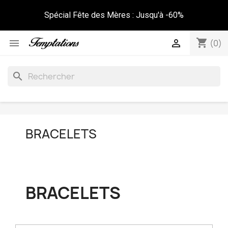
Spécial Fête des Mères : Jusqu'à -60%
shopping_cart


(0)
search
BRACELETS
BRACELETS