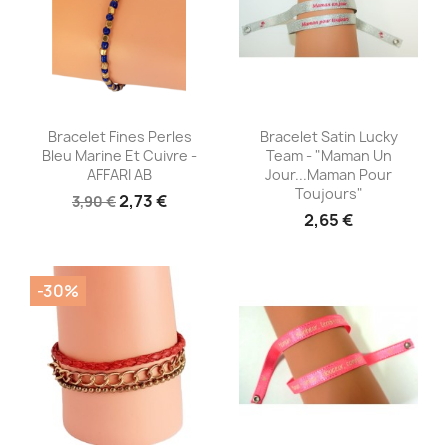
Aperçu rapide
Aperçu rapide


Bracelet Fines Perles
Bracelet Satin Lucky
Bleu Marine Et Cuivre -
Team - "Maman Un
AFFARI AB
Jour...Maman Pour
Toujours"
2,73 €
3,90 €
2,65 €
-30%