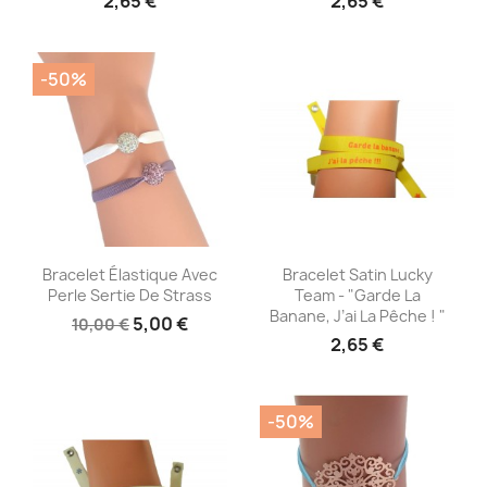
2,65 €
2,65 €
-50%
Aperçu rapide
Aperçu rapide


Bracelet Élastique Avec
Bracelet Satin Lucky
Perle Sertie De Strass
Team - "Garde La
Banane, J’ai La Pêche ! "
5,00 €
10,00 €
2,65 €
-50%