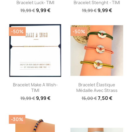
Aperçu rapide
Aperçu rapide


Bracelet Luck- TIMI
Bracelet Stenght - TIMI
9,99 €
9,99 €
19,99 €
19,99 €
-50%
-50%
Aperçu rapide
Aperçu rapide


Bracelet Make A Wish-
Bracelet Élastique
TIMI
Médaille Avec Strass
9,99 €
7,50 €
19,99 €
15,00 €
-30%