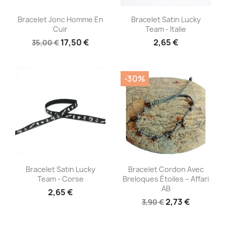
Aperçu rapide
Aperçu rapide


Bracelet Jonc Homme En
Bracelet Satin Lucky
Cuir
Team - Italie
17,50 €
2,65 €
35,00 €
-30%
Aperçu rapide
Aperçu rapide


Bracelet Satin Lucky
Bracelet Cordon Avec
Team - Corse
Breloques Étoiles – Affari
AB
2,65 €
2,73 €
3,90 €