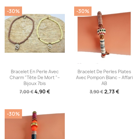
-30%
-30%
Aperçu rapide
Aperçu rapide


Bracelet En Perle Avec
Bracelet De Perles Plates
Charm "Tête De Mort "–
Avec Pompon Blanc – Affari
Bijoux 7bis
AB
4,90 €
2,73 €
7,00 €
3,90 €
-30%