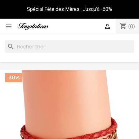
Spécial Fête des Mères : Jusqu'à -60%
shopping_cart


(0)
search
-30%