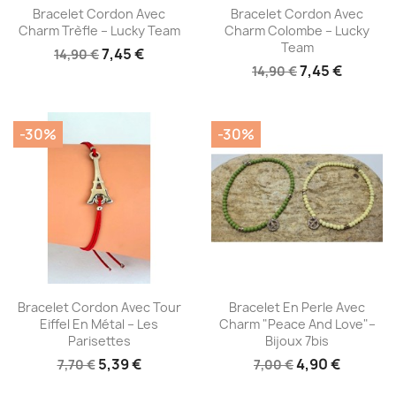
Aperçu rapide
Aperçu rapide


Bracelet Cordon Avec
Bracelet Cordon Avec
Charm Trèfle – Lucky Team
Charm Colombe – Lucky
Team
7,45 €
14,90 €
7,45 €
14,90 €
-30%
-30%
Aperçu rapide
Aperçu rapide


Bracelet Cordon Avec Tour
Bracelet En Perle Avec
Eiffel En Métal – Les
Charm "Peace And Love"–
Parisettes
Bijoux 7bis
5,39 €
4,90 €
7,70 €
7,00 €