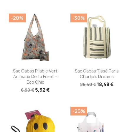
-20%
-30%
Aperçu rapide
Aperçu rapide


Sac Cabas Pliable Vert
Sac Cabas Tissé Paris
Animaux De La Foret –
Charlie's Dreams
Eco Chic
18,48 €
26,40 €
5,52 €
6,90 €
-20%