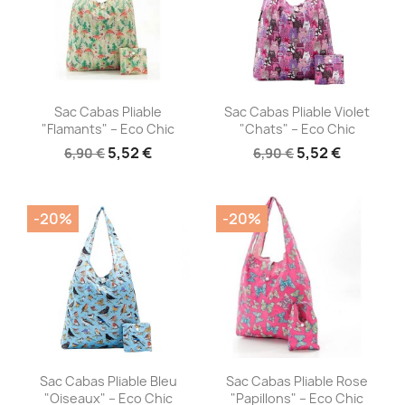
Aperçu rapide
Aperçu rapide


Sac Cabas Pliable
Sac Cabas Pliable Violet
"Flamants" – Eco Chic
"Chats" – Eco Chic
5,52 €
5,52 €
6,90 €
6,90 €
-20%
-20%
Aperçu rapide
Aperçu rapide


Sac Cabas Pliable Bleu
Sac Cabas Pliable Rose
"Oiseaux" – Eco Chic
"Papillons" – Eco Chic