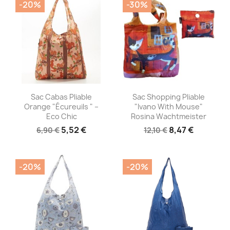
-20%
-30%
Aperçu rapide
Aperçu rapide


Sac Cabas Pliable
Sac Shopping Pliable
Orange "Écureuils " –
"Ivano With Mouse"
Eco Chic
Rosina Wachtmeister
5,52 €
8,47 €
6,90 €
12,10 €
-20%
-20%