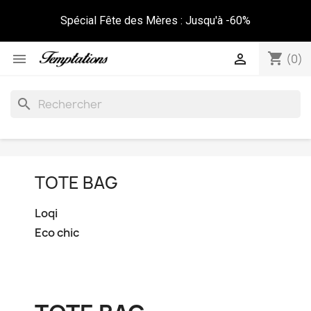
Spécial Fête des Mères : Jusqu'à -60%
shopping_cart


(0)
search
TOTE BAG
Loqi
Eco chic