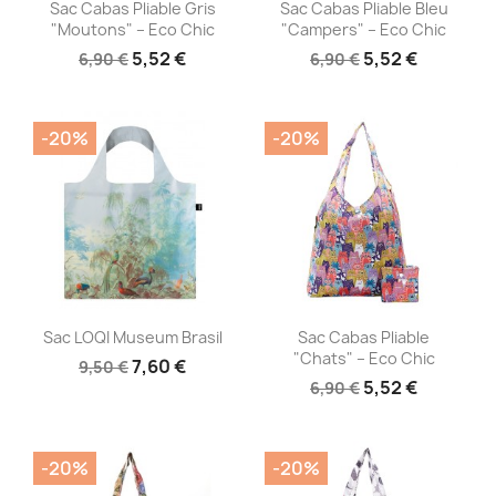
Aperçu rapide
Aperçu rapide


Sac Cabas Pliable Gris
Sac Cabas Pliable Bleu
"Moutons" – Eco Chic
"Campers" – Eco Chic
5,52 €
5,52 €
6,90 €
6,90 €
-20%
-20%
Aperçu rapide
Aperçu rapide


Sac LOQI Museum Brasil
Sac Cabas Pliable
"Chats" – Eco Chic
7,60 €
9,50 €
5,52 €
6,90 €
-20%
-20%