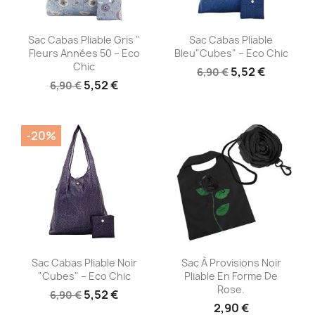
Aperçu rapide
Aperçu rapide


Sac Cabas Pliable Gris "
Sac Cabas Pliable
Fleurs Années 50 – Eco
Bleu"Cubes" – Eco Chic
Chic
5,52 €
6,90 €
5,52 €
6,90 €
-20%
Aperçu rapide
Aperçu rapide


Sac Cabas Pliable Noir
Sac À Provisions Noir
"Cubes" – Eco Chic
Pliable En Forme De
Rose.
5,52 €
6,90 €
2,90 €