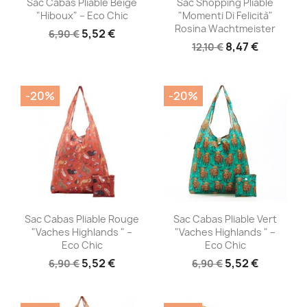
Sac Cabas Pliable Beige
Sac Shopping Pliable
"Hiboux" – Eco Chic
"Momenti Di Felicità"
Rosina Wachtmeister
5,52 €
6,90 €
8,47 €
12,10 €
-20%
-20%
Aperçu rapide
Aperçu rapide


Sac Cabas Pliable Rouge
Sac Cabas Pliable Vert
"Vaches Highlands " –
"Vaches Highlands " –
Eco Chic
Eco Chic
5,52 €
5,52 €
6,90 €
6,90 €