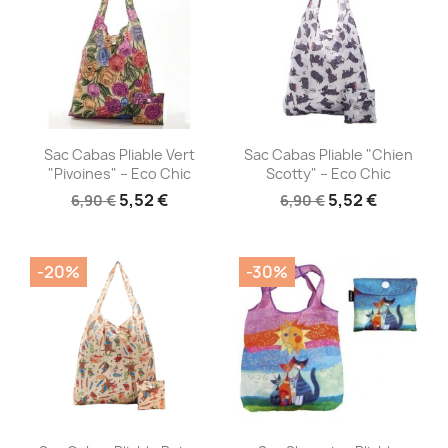
Aperçu rapide
Aperçu rapide


Sac Cabas Pliable Vert
Sac Cabas Pliable "Chien
"Pivoines" – Eco Chic
Scotty" – Eco Chic
5,52 €
5,52 €
6,90 €
6,90 €
-20%
-30%
Aperçu rapide
Aperçu rapide

