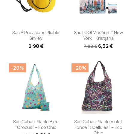
Aperçu rapide
Aperçu rapide


Sac À Provisions Pliable
Sac LOQI Muséum " New
Smiley
York " Kristjana
2,90 €
6,32 €
7,90 €
-20%
-20%
Aperçu rapide
Aperçu rapide


Sac Cabas Pliable Bleu
Sac Cabas Pliable Violet
"Crocus" – Eco Chic
Foncé "Libellules" – Eco
Chic