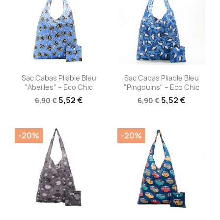
Aperçu rapide
Aperçu rapide


Sac Cabas Pliable Bleu
Sac Cabas Pliable Bleu
"Abeilles" – Eco Chic
"Pingouins" – Eco Chic
5,52 €
5,52 €
6,90 €
6,90 €
-20%
-20%