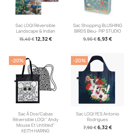
Aperçu rapide
Aperçu rapide


Sac LOQI Réversible
Sac Shopping BLUSHING
Landscape & Indian
BIRDS Bleu- PIP STUDIO
12,32 €
6,93 €
15,40 €
9,90 €
-20%
-20%
Aperçu rapide
Aperçu rapide


Sac À Dos/cabas
Sac LOQI YES Antonio
Réversible LOQI " Andy
Rodrigues
Mouse Et Untitled"
6,32 €
7,90 €
KEITH HARING