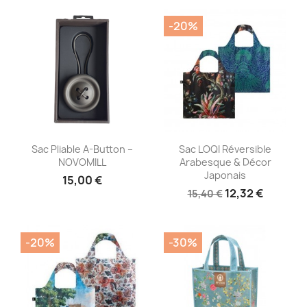
-20%
Aperçu rapide
Aperçu rapide


Sac Pliable A-Button –
Sac LOQI Réversible
NOVOMILL
Arabesque & Décor
Japonais
15,00 €
12,32 €
15,40 €
-20%
-30%