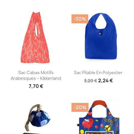
-30%
Aperçu rapide
Aperçu rapide


Sac Cabas Motifs
Sac Pliable En Polyester
Arabesques – Kikkerland
2,24 €
3,20 €
7,70 €
-20%