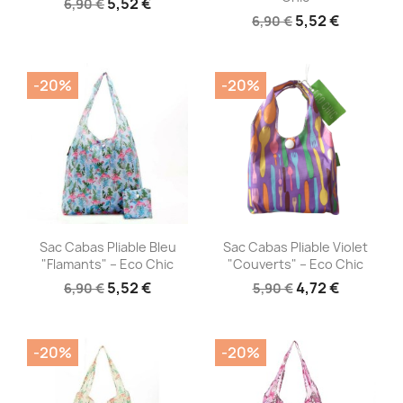
5,52 €
6,90 €
5,52 €
6,90 €
-20%
-20%
Aperçu rapide
Aperçu rapide


Sac Cabas Pliable Bleu
Sac Cabas Pliable Violet
"Flamants" – Eco Chic
"Couverts" – Eco Chic
5,52 €
4,72 €
6,90 €
5,90 €
-20%
-20%