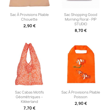
Aperçu rapide
Aperçu rapide


Sac À Provisions Pliable
Sac Shopping Good
Chouette
Morning Floral - PIP
STUDIO
2,90 €
8,70 €
Aperçu rapide
Aperçu rapide


Sac Cabas Motifs
Sac À Provisions Pliable
Géométriques –
Poisson
Kikkerland
2,90 €
7,70 €