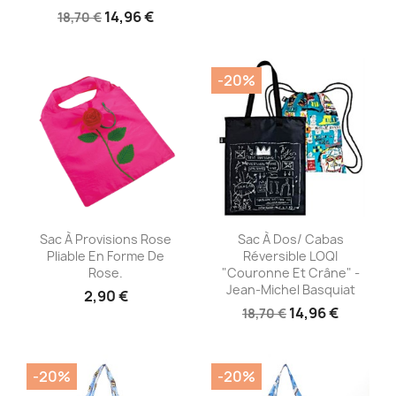
14,96 €
18,70 €
-20%
Aperçu rapide
Aperçu rapide


Sac À Provisions Rose
Sac À Dos/ Cabas
Pliable En Forme De
Réversible LOQI
Rose.
"Couronne Et Crâne" -
Jean-Michel Basquiat
2,90 €
14,96 €
18,70 €
-20%
-20%