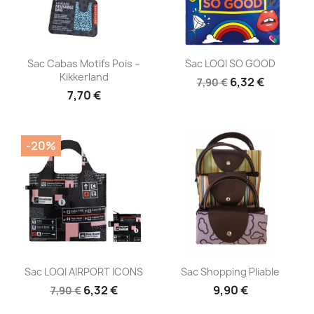
Aperçu rapide
Aperçu rapide


Sac Cabas Motifs Pois –
Sac LOQI SO GOOD
Kikkerland
6,32 €
7,90 €
7,70 €
-20%
Aperçu rapide
Aperçu rapide


Sac LOQI AIRPORT ICONS
Sac Shopping Pliable
6,32 €
9,90 €
7,90 €