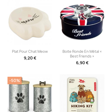
Aperçu rapide
Aperçu rapide


Plat Pour Chat Meow
Boite Ronde En Métal «
Best Friends »
9,20 €
6,90 €
-50%