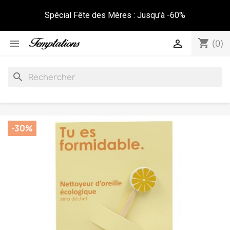
Spécial Fête des Mères : Jusqu'à -60%
shopping_cart


(0)
search
-30%