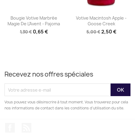
Aperçu rapide
Aperçu rapide


Bougie Votive Marbrée
Votive Macintosh Apple -
Magie De L'Avent - Pajoma
Goose Creek
0,65 €
2,50 €
1,30 €
5,00 €
Recevez nos offres spéciales
Vous pouvez vous désinscrire à tout moment. Vous trouverez pour cela
nos informations de contact dans les conditions d'utilisation du site.
Facebook
Rss