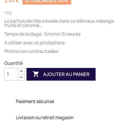
2,50 €
ÉCONOMISEZ 50%
TTC
Le parfum de l'été s'éveille dans ce délicieux mélange
fruité et citronné…
Temps de brûlage : Environ 15 heures
A utiliser avec un photophore
Photos non contractuelles
Quantité

AJOUTER AU PANIER
Paiement sécurisé
Livraison ou retrait magasin