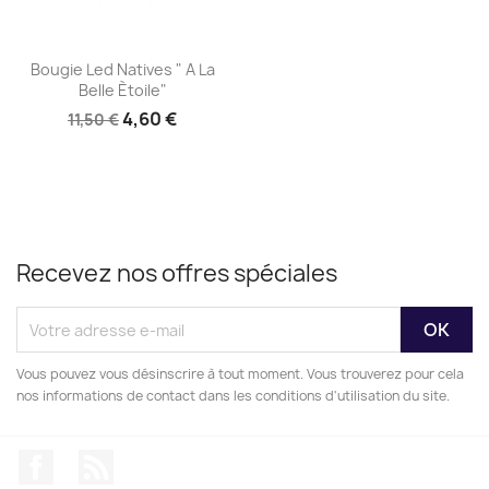
Aperçu rapide

Bougie Led Natives " A La
Belle Ètoile"
4,60 €
11,50 €
Recevez nos offres spéciales
Vous pouvez vous désinscrire à tout moment. Vous trouverez pour cela
nos informations de contact dans les conditions d'utilisation du site.
Facebook
Rss