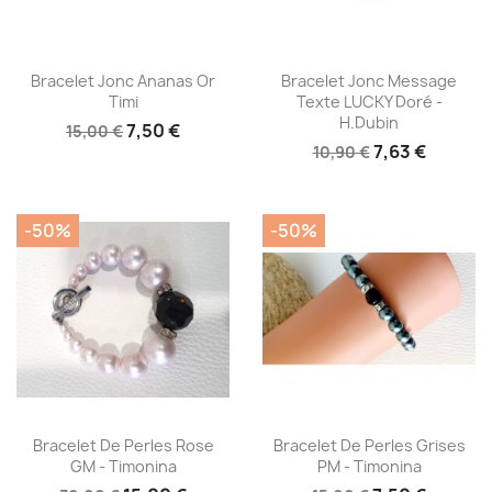
Aperçu rapide
Aperçu rapide


Bracelet Jonc Ananas Or
Bracelet Jonc Message
Timi
Texte LUCKY Doré -
H.Dubin
7,50 €
15,00 €
7,63 €
10,90 €
-50%
-50%
Aperçu rapide
Aperçu rapide


Bracelet De Perles Rose
Bracelet De Perles Grises
GM - Timonina
PM - Timonina