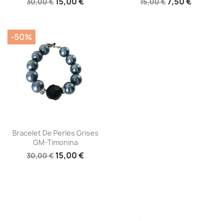
15,00 €
7,50 €
30,00 €
15,00 €
-50%
Aperçu rapide

Bracelet De Perles Grises
GM-Timonina
15,00 €
30,00 €