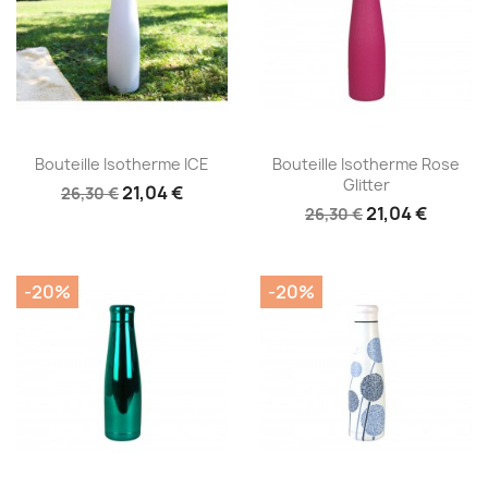
Aperçu rapide
Aperçu rapide


Bouteille Isotherme ICE
Bouteille Isotherme Rose
Glitter
21,04 €
26,30 €
21,04 €
26,30 €
-20%
-20%