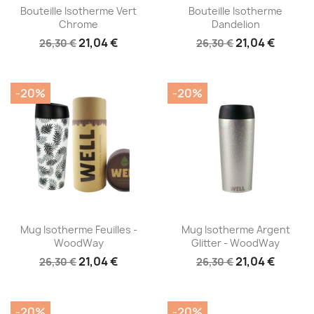
Aperçu rapide
Aperçu rapide


Bouteille Isotherme Vert
Bouteille Isotherme
Chrome
Dandelion
21,04 €
21,04 €
26,30 €
26,30 €
-20%
-20%
Aperçu rapide
Aperçu rapide


Mug Isotherme Feuilles -
Mug Isotherme Argent
WoodWay
Glitter - WoodWay
21,04 €
21,04 €
26,30 €
26,30 €
-20%
-20%