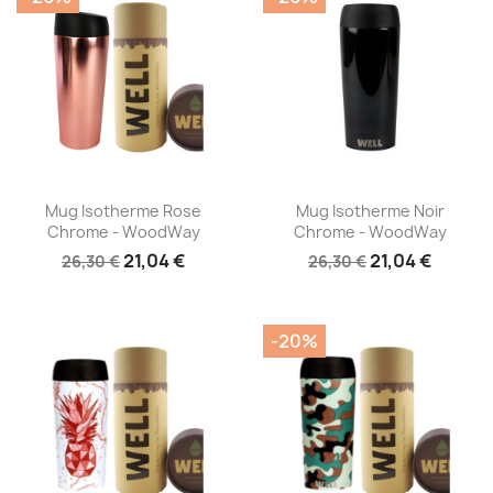
Aperçu rapide
Aperçu rapide


Mug Isotherme Rose
Mug Isotherme Noir
Chrome - WoodWay
Chrome - WoodWay
21,04 €
21,04 €
26,30 €
26,30 €
-20%