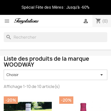
Spécial Fête des Mères : Jusqu'à -60%
shopping_cart


(0)
search
Liste des produits de la marque
WOODWAY

Choisir
Affichage 1-10 de 10 article(s)
-20%
-20%