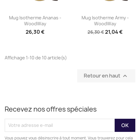
Aperçu rapide
Aperçu rapide


Mug Isotherme Ananas -
Mug Isotherme Army -
WoodWay
WoodWay
26,30 €
21,04 €
26,30 €
Affichage 1-10 de 10 article(s)
Retour en haut

Recevez nos offres spéciales
Vous pouvez vous désinscrire à tout moment. Vous trouverez pour cela