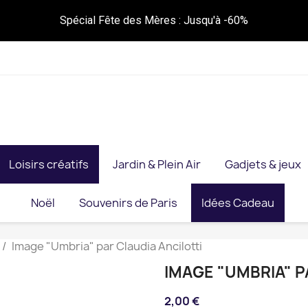
Spécial Fête des Mères : Jusqu'à -60%
Loisirs créatifs
Jardin & Plein Air
Gadjets & jeux
Noël
Souvenirs de Paris
Idées Cadeau
Image "Umbria" par Claudia Ancilotti
IMAGE "UMBRIA" P
2,00 €