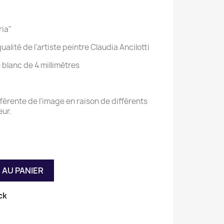
ia"
lité de l'artiste peintre Claudia Ancilotti
 blanc de 4 millimètres
fférente de l'image en raison de différents
eur.
 AU PANIER
ck