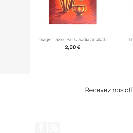
Aperçu rapide

Image "Lazio" Par Claudia Ancilotti
Im
2,00 €
Recevez nos off
Facebook
Rss