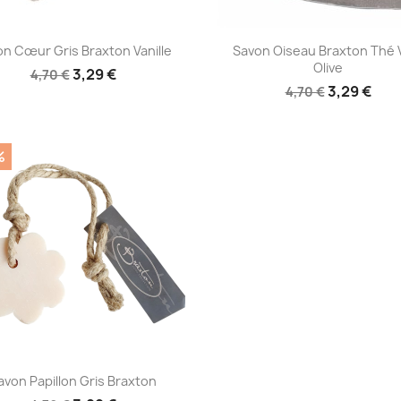
Aperçu rapide
Aperçu rapide


n Cœur Gris Braxton Vanille
Savon Oiseau Braxton Thé 
Olive
3,29 €
4,70 €
3,29 €
4,70 €
%
Aperçu rapide

avon Papillon Gris Braxton