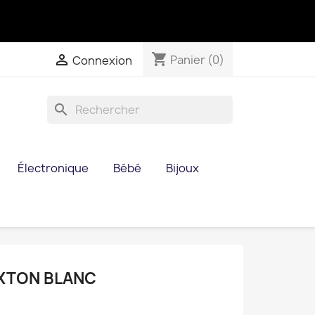
shopping_cart

Panier
(0)
Connexion
search
Électronique
Bébé
Bijoux
XTON BLANC