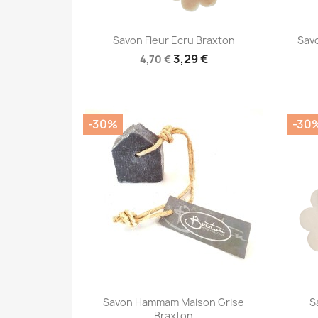
Aperçu rapide

Savon Fleur Ecru Braxton
Savo
3,29 €
4,70 €
-30%
-30
Aperçu rapide

Savon Hammam Maison Grise
S
Braxton