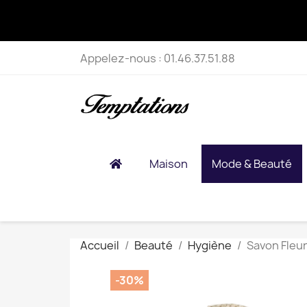
Appelez-nous :
01.46.37.51.88
Maison
Mode & Beauté
Accueil
Beauté
Hygiène
Savon Fleur
-30%