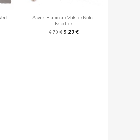
Aperçu rapide

Vert
Savon Hammam Maison Noire
Braxton
3,29 €
4,70 €