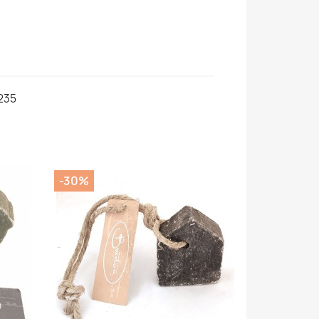
235
-30%