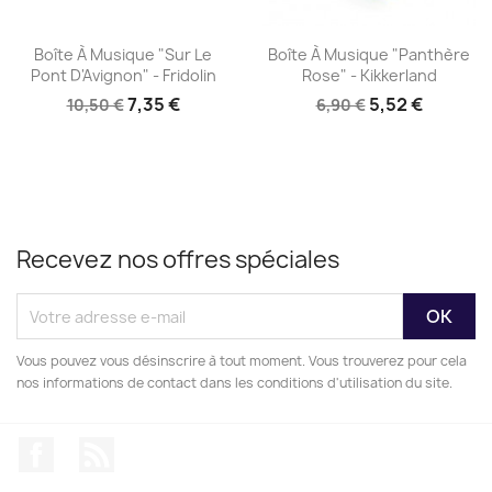
Aperçu rapide
Aperçu rapide


Boîte À Musique "Sur Le
Boîte À Musique "Panthère
Pont D'Avignon" - Fridolin
Rose" - Kikkerland
7,35 €
5,52 €
10,50 €
6,90 €
Recevez nos offres spéciales
Vous pouvez vous désinscrire à tout moment. Vous trouverez pour cela
nos informations de contact dans les conditions d'utilisation du site.
Facebook
Rss