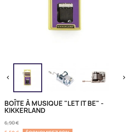


BOÎTE À MUSIQUE "LET IT BE" -
KIKKERLAND
6,90 €