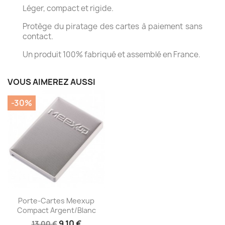
Léger, compact et rigide.
Protège du piratage des cartes à paiement sans
contact.
Un produit 100% fabriqué et assemblé en France.
VOUS AIMEREZ AUSSI
-30%
Aperçu rapide

Porte-Cartes Meexup
Compact Argent/Blanc
9,10 €
13,00 €