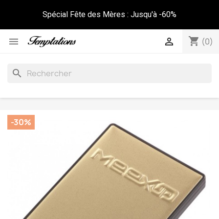
Spécial Fête des Mères : Jusqu'à -60%
shopping_cart


(0)
search
-30%