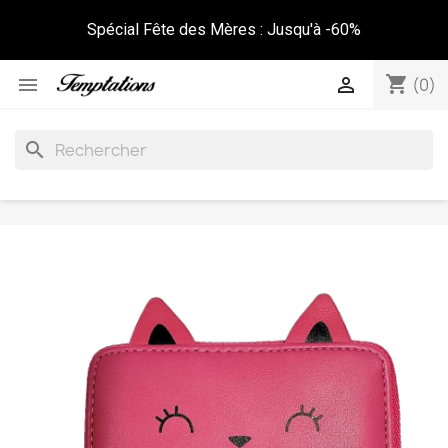
Spécial Fête des Mères : Jusqu'à -60%
shopping_cart


(0)
search