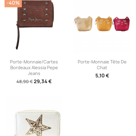
-40%
Aperçu rapide
Aperçu rapide


Porte-Monnaie/cartes
Porte-Monnaie Tête De
Bordeaux Alessia Pepe
Chat
Jeans
5,10 €
29,34 €
48,90 €