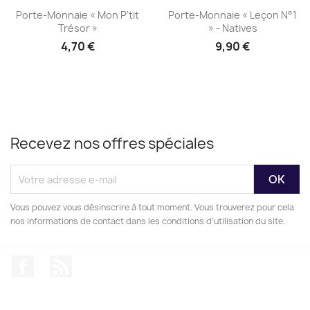
Aperçu rapide
Aperçu rapide


Porte-Monnaie « Mon P’tit
Porte-Monnaie « Leçon N°1
Trésor »
» - Natives
4,70 €
9,90 €
Recevez nos offres spéciales
Vous pouvez vous désinscrire à tout moment. Vous trouverez pour cela
nos informations de contact dans les conditions d'utilisation du site.
Facebook
Rss