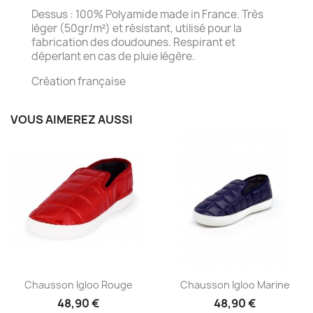
Dessus : 100% Polyamide made in France. Très
léger (50gr/m²) et résistant, utilisé pour la
fabrication des doudounes. Respirant et
déperlant en cas de pluie légère.
Création française
VOUS AIMEREZ AUSSI
Aperçu rapide
Aperçu rapide


Chausson Igloo Rouge
Chausson Igloo Marine
48,90 €
48,90 €