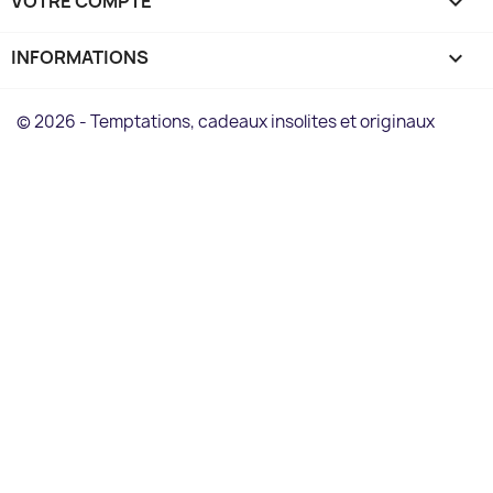
VOTRE COMPTE

INFORMATIONS
keyboard_arrow_down
© 2026 - Temptations, cadeaux insolites et originaux