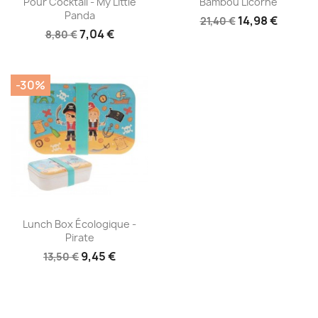
Pour Cocktail - My Little
Bambou Licorne
Panda
14,98 €
21,40 €
7,04 €
8,80 €
-30%
Aperçu rapide

Lunch Box Écologique -
Pirate
9,45 €
13,50 €