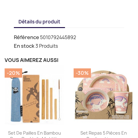
Détails du produit
Référence
5010792445892
En stock
3 Produits
VOUS AIMEREZ AUSSI
-20%
-30%
Aperçu rapide
Aperçu rapide


Set De Pailles En Bambou
Set Repas 5 Pièces En