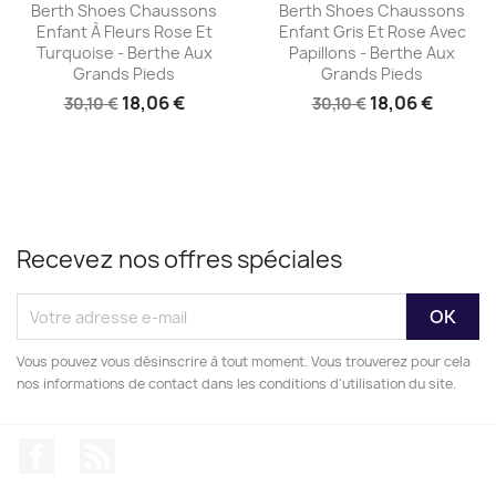
Aperçu rapide
Aperçu rapide


Berth Shoes Chaussons
Berth Shoes Chaussons
Enfant À Fleurs Rose Et
Enfant Gris Et Rose Avec
Turquoise - Berthe Aux
Papillons - Berthe Aux
Grands Pieds
Grands Pieds
18,06 €
18,06 €
30,10 €
30,10 €
Recevez nos offres spéciales
Vous pouvez vous désinscrire à tout moment. Vous trouverez pour cela
nos informations de contact dans les conditions d'utilisation du site.
Facebook
Rss