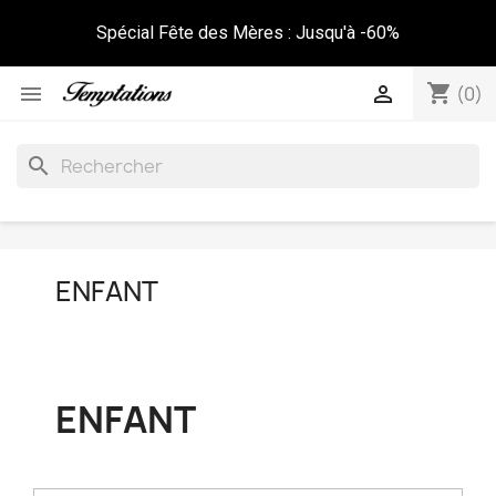
Spécial Fête des Mères : Jusqu'à -60%
shopping_cart


(0)
search
ENFANT
ENFANT