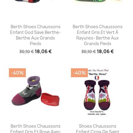
Aperçu rapide
Aperçu rapide


Berth Shoes Chaussons
Berth Shoes Chaussons
Enfant God Save Berthe-
Enfant Gris Et Vert À
Berthe Aux Grands
Rayures- Berthe Aux
Pieds
Grands Pieds
18,06 €
18,06 €
30,10 €
30,10 €
-40%
-40%
Aperçu rapide
Aperçu rapide


Berth Shoes Chaussons
Shoes Chaussons
Enfant Gris Et Rose Avec
Enfant Croix De Saint