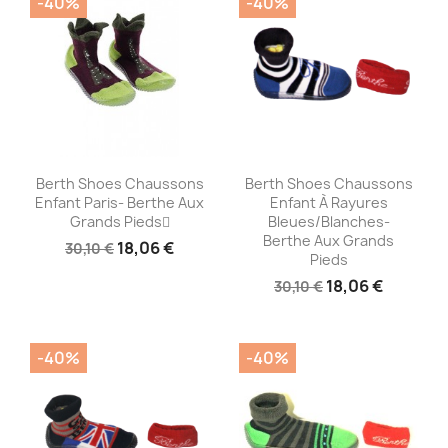
-40%
-40%
Aperçu rapide
Aperçu rapide


Berth Shoes Chaussons
Berth Shoes Chaussons
Enfant Paris- Berthe Aux
Enfant À Rayures
Grands Pieds
Bleues/blanches-
Berthe Aux Grands
18,06 €
30,10 €
Pieds
18,06 €
30,10 €
-40%
-40%