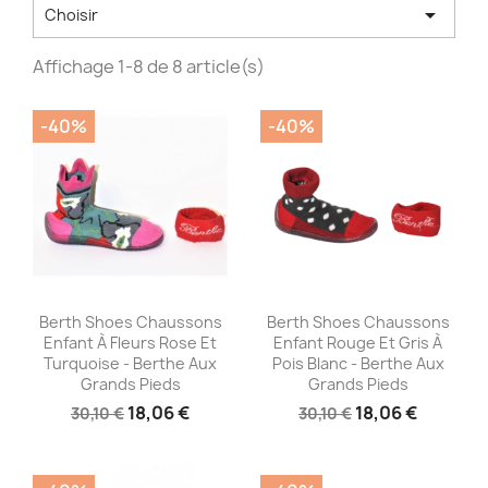

Choisir
Affichage 1-8 de 8 article(s)
-40%
-40%
Aperçu rapide
Aperçu rapide


Berth Shoes Chaussons
Berth Shoes Chaussons
Enfant À Fleurs Rose Et
Enfant Rouge Et Gris À
Turquoise - Berthe Aux
Pois Blanc - Berthe Aux
Grands Pieds
Grands Pieds
18,06 €
18,06 €
30,10 €
30,10 €