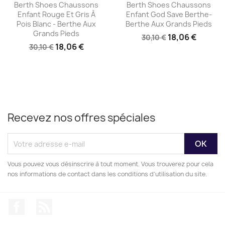
Aperçu rapide
Aperçu rapide


Berth Shoes Chaussons
Berth Shoes Chaussons
Enfant Rouge Et Gris À
Enfant God Save Berthe-
Pois Blanc - Berthe Aux
Berthe Aux Grands Pieds
Grands Pieds
18,06 €
30,10 €
18,06 €
30,10 €
Recevez nos offres spéciales
Vous pouvez vous désinscrire à tout moment. Vous trouverez pour cela
nos informations de contact dans les conditions d'utilisation du site.
Facebook
Rss