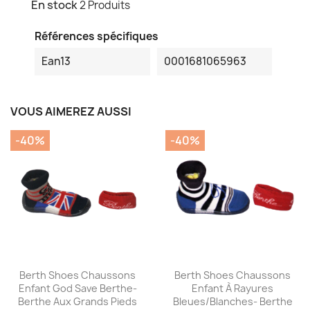
En stock
2 Produits
Références spécifiques
Ean13
0001681065963
VOUS AIMEREZ AUSSI
-40%
-40%
Aperçu rapide
Aperçu rapide


Berth Shoes Chaussons
Berth Shoes Chaussons
Enfant God Save Berthe-
Enfant À Rayures
Berthe Aux Grands Pieds
Bleues/blanches- Berthe